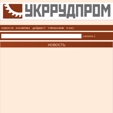
НОВОСТИ
АНАЛИТИКА
ДАЙДЖЕСТ
СПРАВОЧНИК
О НАС
| искать |
НОВОСТЬ