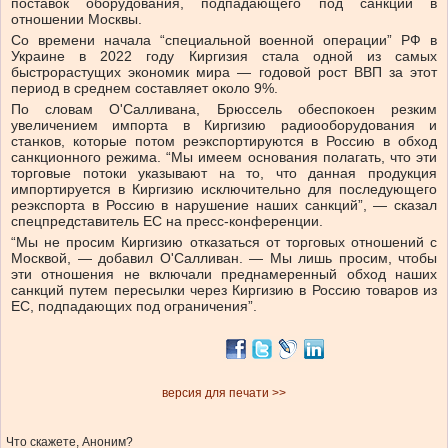
поставок ‌оборудования, подпадающего под санкции в
отношении Москвы.
Со времени начала “специальной ​военной операции” РФ в
Украине в 2022 ‌году Киргизия стала одной из самых
быстрорастущих экономик ​мира — годовой рост ВВП за этот
период ‌в среднем составляет около 9%.
По словам О'Салливана, Брюссель обеспокоен резким
увеличением импорта в Киргизию радиооборудования ​и
станков, которые ​потом реэкспортируются ‌в Россию в обход
санкционного режима. “Мы имеем основания ​полагать, что эти
торговые потоки указывают на то, что данная продукция
импортируется в Киргизию исключительно для последующего
реэкспорта в Россию в нарушение наших санкций”, — сказал
спецпредставитель ЕС на пресс-конференции.
“Мы не просим Киргизию отказаться от торговых ​отношений с
Москвой, — ⁠добавил О'Салливан. — Мы лишь просим, чтобы
эти отношения не включали преднамеренный ‌обход наших
санкций путем пересылки через Киргизию ‌в Россию товаров из
ЕС, подпадающих под ограничения”.
версия для печати >>
Что скажете, Аноним?