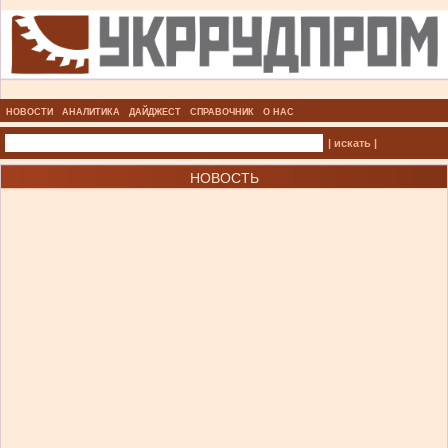
НОВОСТИ
АНАЛИТИКА
ДАЙДЖЕСТ
СПРАВОЧНИК
О НАС
| искать |
НОВОСТЬ