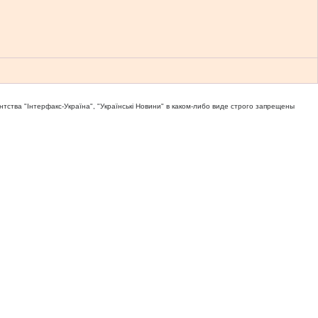
тва "Iнтерфакс-Україна", "Українськi Новини" в каком-либо виде строго запрещены