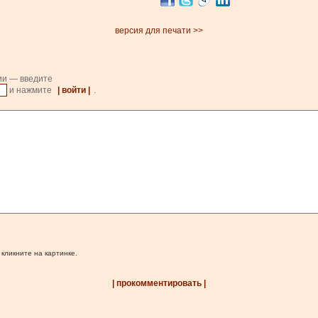
версия для печати >>
ии — введите
и нажмите
| войти |
.
 кликните на картинке.
| прокомментировать |