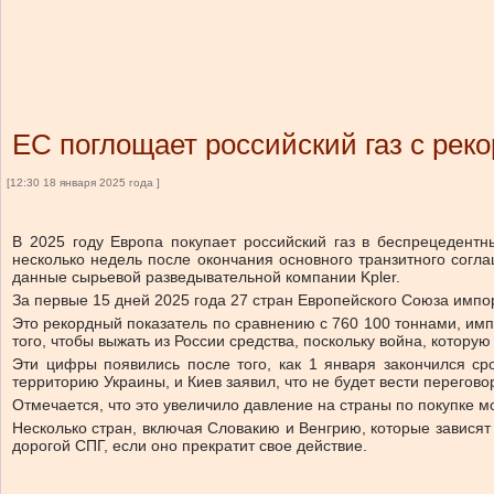
ЕС поглощает российский газ с реко
[12:30 18 января 2025 года ]
В 2025 году Европа покупает российский газ в беспрецедент
несколько недель после окончания основного транзитного согл
данные сырьевой разведывательной компании Kpler.
За первые 15 дней 2025 года 27 стран Европейского Союза импо
Это рекордный показатель по сравнению с 760 100 тоннами, имп
того, чтобы выжать из России средства, поскольку война, котору
Эти цифры появились после того, как 1 января закончился ср
территорию Украины, и Киев заявил, что не будет вести перегово
Отмечается, что это увеличило давление на страны по покупке м
Несколько стран, включая Словакию и Венгрию, которые зависят
дорогой СПГ, если оно прекратит свое действие.