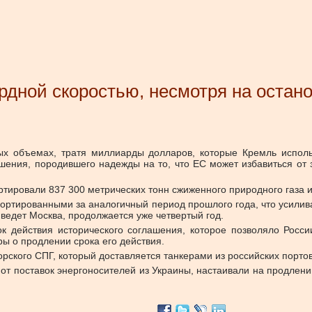
рдной скоростью, несмотря на остано
ных объемах, тратя миллиарды долларов, которые Кремль исполь
ашения, породившего надежды на то, что ЕС может избавиться от
ртировали 837 300 метрических тонн сжиженного природного газа и
ортированными за аналогичный период прошлого года, что усилив
ю ведет Москва, продолжается уже четвертый год.
ок действия исторического соглашения, которое позволяло Росс
ры о продлении срока его действия.
орского СПГ, который доставляется танкерами из российских портов
 от поставок энергоносителей из Украины, настаивали на продлен