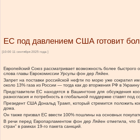
ЕС под давлением США готовит бол
[10:00 11 сентября 2025 года ]
Европейский Союз рассматривает возможность более быстрого о
слова главы Еврокомиссии Урсулы фон дер Ляйен.
Запрет на поставки российской нефти по морю уже сократил им
около 13% газа из России — тогда как до вторжения РФ в Украину
Представители ЕС находятся в Вашингтоне для обсуждения коо
разногласия и потребность в глобальной поддержке ставят под 
Президент США Дональд Трамп, который стремится положить кон
дома.
Он также призвал ЕС ввести 100% пошлины на основных покупат
В речи перед Европарламентом фон дер Ляйен отметила, что ЕС
стран” в рамках 19-го пакета санкций.