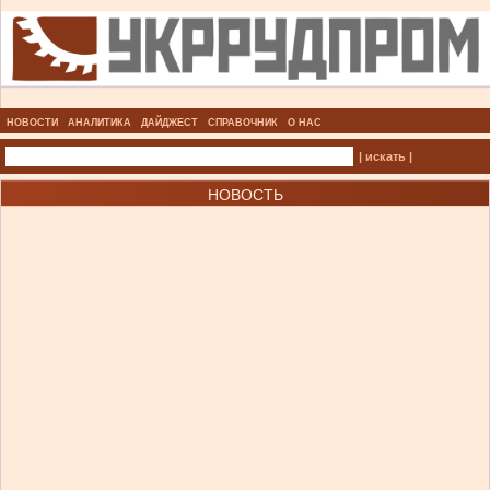
НОВОСТИ
АНАЛИТИКА
ДАЙДЖЕСТ
СПРАВОЧНИК
О НАС
| искать |
НОВОСТЬ