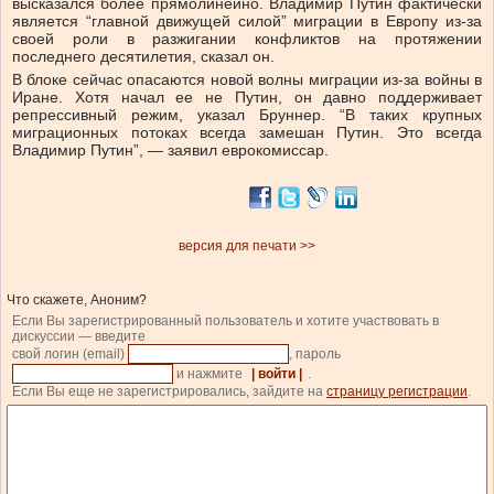
высказался более прямолинейно. Владимир Путин фактически
является “главной движущей силой” миграции в Европу из-за
своей роли в разжигании конфликтов на протяжении
последнего десятилетия, сказал он.
В блоке сейчас опасаются новой волны миграции из-за войны в
Иране. Хотя начал ее не Путин, он давно поддерживает
репрессивный режим, указал Бруннер. “В таких крупных
миграционных потоках всегда замешан Путин. Это всегда
Владимир Путин”, — заявил еврокомиссар.
версия для печати >>
Что скажете, Аноним?
Если Вы зарегистрированный пользователь и хотите участвовать в
дискуссии — введите
свой логин (email)
, пароль
и нажмите
| войти |
.
Если Вы еще не зарегистрировались, зайдите на
страницу регистрации
.