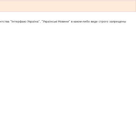
тва "Iнтерфакс-Україна", "Українськi Новини" в каком-либо виде строго запрещены