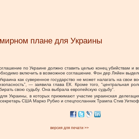
 мирном плане для Украины
глашение по Украине должно ставить целью конец убийствам и в
бходимо включить в возможное соглашение. Фон дер Ляйен выделил
 Украина как суверенное государство не может налагать на свои 
зопасность”, — заявила глава ЕК. Кроме того, “центральная ро
бирать свою судьбу. Она выбрала европейскую судьбу”.
для Украины, в которых прижимают участие украинская делегация
ссекретарь США Марко Рубио и спецпосланник Трампа Стив Уитко
версия для печати >>