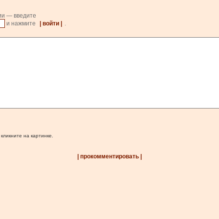
ии — введите
и нажмите
| войти |
.
 кликните на картинке.
| прокомментировать |