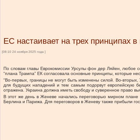
ЕС настаивает на трех принципах в
[08:10 24 ноября 2025 года ]
По словам главы Еврокомиссии Урсулы фон дер Ляйен, любое со
“плана Трампа” ЕК согласовала основные принципы, которые нео
“Во-первых, границы не могут быть изменены силой. Во-вторых,
для будущих нападений и тем самым подорвут европейскую бе
отражена. Украина должна иметь свободу и суверенное право вы
В этот же день в Женеве начались переговорыо мирном плане 
Берлина и Парижа. Для переговоров в Женеву также прибыли го