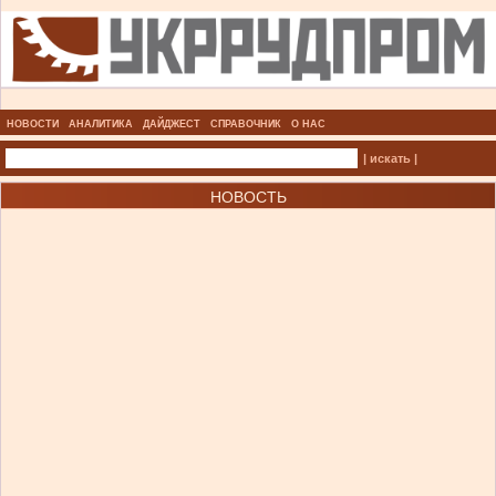
НОВОСТИ
АНАЛИТИКА
ДАЙДЖЕСТ
СПРАВОЧНИК
О НАС
| искать |
НОВОСТЬ