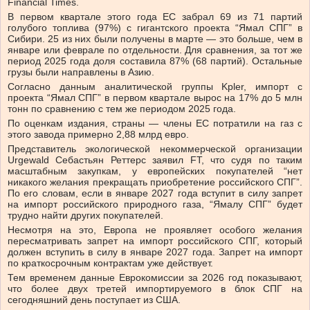
Financial Times.
В первом квартале этого года ЕС забрал 69 из 71 партий
голубого топлива (97%) с гигантского проекта “Ямал СПГ” в
Сибири. 25 из них были получены в марте — это больше, чем в
январе или феврале по отдельности. Для сравнения, за тот же
период 2025 года доля составила 87% (68 партий). Остальные
грузы были направлены в Азию.
Согласно данным аналитической группы Kpler, импорт с
проекта “Ямал СПГ” в первом квартале вырос на 17% до 5 млн
тонн по сравнению с тем же периодом 2025 года.
По оценкам издания, страны — члены ЕС потратили на газ с
этого завода примерно 2,88 млрд евро.
Представитель экологической некоммерческой организации
Urgewald Себастьян Реттерс заявил FT, что судя по таким
масштабным закупкам, у европейских покупателей “нет
никакого желания прекращать приобретение российского СПГ”.
По его словам, если в январе 2027 года вступит в силу запрет
на импорт российского природного газа, “Ямалу СПГ” будет
трудно найти других покупателей.
Несмотря на это, Европа не проявляет особого желания
пересматривать запрет на импорт российского СПГ, который
должен вступить в силу в январе 2027 года. Запрет на импорт
по краткосрочным контрактам уже действует.
Тем временем данные Еврокомиссии за 2026 год показывают,
что более двух третей импортируемого в блок СПГ на
сегодняшний день поступает из США.