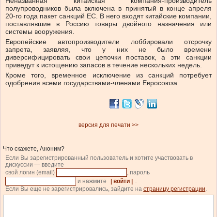
Неназванная китайская компания-производитель
полупроводников была включена в принятый в конце апреля
20-го года пакет санкций ЕС. В него входят китайские компании,
поставлявшие в Россию товары двойного назначения или
системы вооружения.
Европейские автопроизводители лоббировали отсрочку
запрета, заявляя, что у них не было времени
диверсифицировать свои цепочки поставок, а эти санкции
приведут к истощению запасов в течение нескольких недель.
Кроме того, временное исключение из санкций потребует
одобрения всеми государствами-членами Евросоюза.
версия для печати >>
Что скажете, Аноним?
Если Вы зарегистрированный пользователь и хотите участвовать в
дискуссии — введите
свой логин (email)
, пароль
и нажмите
| войти |
.
Если Вы еще не зарегистрировались, зайдите на
страницу регистрации
.