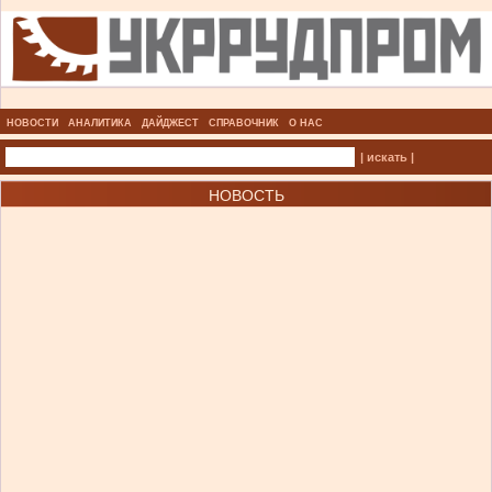
НОВОСТИ
АНАЛИТИКА
ДАЙДЖЕСТ
СПРАВОЧНИК
О НАС
| искать |
НОВОСТЬ