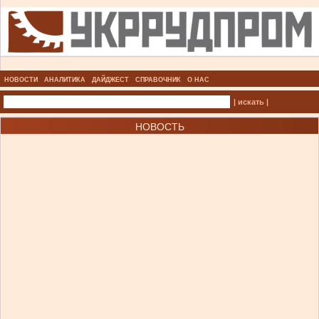
НОВОСТИ
АНАЛИТИКА
ДАЙДЖЕСТ
СПРАВОЧНИК
О НАС
| искать |
НОВОСТЬ