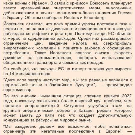
из-за войны с Ираном. В связи с кризисом Брюссель планирует
ввести чрезвычайные энергетические меры, аналогичные
действовавшим в начале полномасштабного вторжения России
в Украину. Об этом сообщают Reuters и Bloomberg.
Йоргенсен отметил, что пока прямой угрозы поставкам газа и
нефти нет, но на рынке дизельного и авиационного топлива уже
наблюдаются дефицит и рост цен. Поэтому вскоре ЕС объявит
о мерах по сдерживанию расходов. Среди них рассматривают
ограничение цен, введение налога на сверхприбыль
энергетических компаний и принятие законов о сокращении
потребления. Также Йоргенсен призвал снизить скорость
движения на автомагистралях, поощрять использование
общественного транспорта и совместных поездок.
Он сообщил, что расходы ЕС на импорт топлива уже выросли
на 14 миллиардов евро.
“Даже если завтра наступит мир, мы все равно не вернемся к
нормальной жизни в ближайшем будущем”, — предупредил
еврокомиссар.
По его мнению, нынешняя ситуация сложнее кризиса 2022
года, поскольку охватывает более широкий круг проблем, чем
поставки энергоносителей. Ситуацию усугубили атаки на
крупный энергетический объект в Катаре, ремонт которого
может занять до пяти лет, что создает дополнительную
конкуренцию за ресурсы на мировом рынке.
“Мы ежедневно делаем все возможное, чтобы попытаться
ограничить эти негативные последствия в Европе”, —