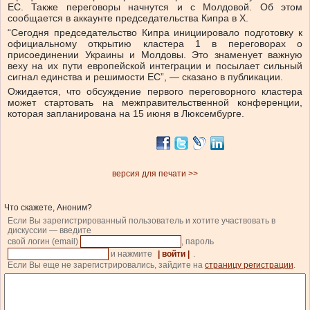
ЕС. Также переговоры начнутся и с Молдовой. Об этом
сообщается в аккаунте председательства Кипра в Х.
“Сегодня председательство Кипра инициировало подготовку к
официальному открытию кластера 1 в переговорах о
присоединении Украины и Молдовы. Это знаменует важную
веху на их пути европейской интеграции и посылает сильный
сигнал единства и решимости ЕС”, — сказано в публикации.
Ожидается, что обсуждение первого переговорного кластера
может стартовать на межправительственной конференции,
которая запланирована на 15 июня в Люксембурге.
версия для печати >>
Что скажете, Аноним?
Если Вы зарегистрированный пользователь и хотите участвовать в
дискуссии — введите
свой логин (email)
, пароль
и нажмите
| войти |
.
Если Вы еще не зарегистрировались, зайдите на
страницу регистрации
.