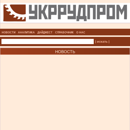
НОВОСТИ
АНАЛИТИКА
ДАЙДЖЕСТ
СПРАВОЧНИК
О НАС
| искать |
НОВОСТЬ