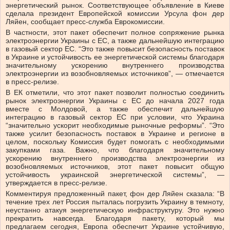
энергетический рынок. Соответствующее объявление в Киеве
сделала президент Европейской комиссии Урсула фон дер
Ляйен, сообщает пресс-служба Еврокомиссии.
В частности, этот пакет обеспечит полное сопряжение рынка
электроэнергии Украины с ЕС, а также дальнейшую интеграцию
в газовый сектор ЕС. “Это также повысит безопасность поставок
в Украине и устойчивость ее энергетической системы благодаря
значительному ускорению внутреннего производства
электроэнергии из возобновляемых источников”, — отмечается
в пресс-релизе.
В ЕК отметили, что этот пакет позволит полностью соединить
рынок электроэнергии Украины с ЕС до начала 2027 года
вместе с Молдовой, а также обеспечит дальнейшую
интеграцию в газовый сектор ЕС при условии, что Украина
“значительно ускорит необходимые рыночные реформы”. “Это
также усилит безопасность поставок в Украине и регионе в
целом, поскольку Комиссия будет помогать с необходимыми
закупками газа. Важно, что благодаря значительному
ускорению внутреннего производства электроэнергии из
возобновляемых источников, этот пакет повысит общую
устойчивость украинской энергетической системы”, —
утверждается в пресс-релизе.
Комментируя предложенный пакет, фон дер Ляйен сказала: “В
течение трех лет Россия пыталась погрузить Украину в темноту,
неустанно атакуя энергетическую инфраструктуру. Это нужно
прекратить навсегда. Благодаря пакету, который мы
предлагаем сегодня, Европа обеспечит Украине устойчивую,