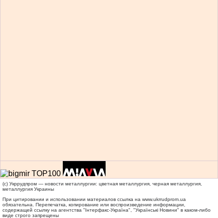
(c) Укррудпром — новости металлургии: цветная металлургия, черная металлургия,
металлургия Украины
При цитировании и использовании материалов ссылка на
www.ukrrudprom.ua
обязательна. Перепечатка, копирование или воспроизведение информации,
содержащей ссылку на агентства "Iнтерфакс-Україна", "Українськi Новини" в каком-либо
виде строго запрещены