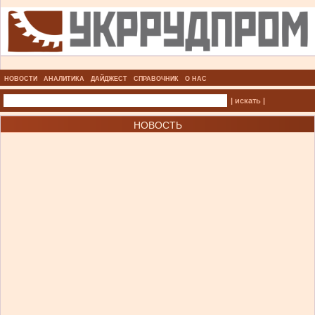
НОВОСТИ
АНАЛИТИКА
ДАЙДЖЕСТ
СПРАВОЧНИК
О НАС
| искать |
НОВОСТЬ