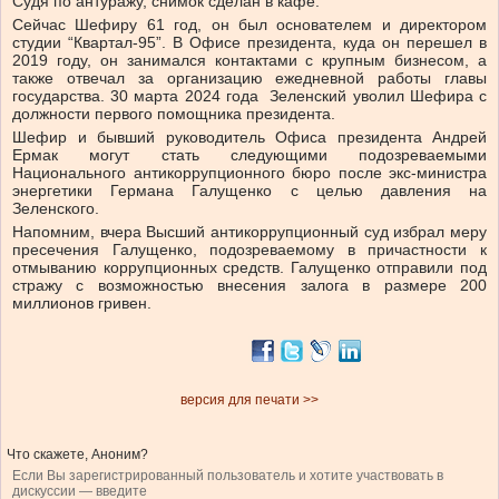
Судя по антуражу, снимок сделан в кафе.
Сейчас Шефиру 61 год, он был основателем и директором
студии “Квартал-95”. В Офисе президента, куда он перешел в
2019 году, он занимался контактами с крупным бизнесом, а
также отвечал за организацию ежедневной работы главы
государства. 30 марта 2024 года Зеленский уволил Шефира с
должности первого помощника президента.
Шефир и бывший руководитель Офиса президента Андрей
Ермак могут стать следующими подозреваемыми
Национального антикоррупционного бюро после экс-министра
энергетики Германа Галущенко с целью давления на
Зеленского.
Напомним, вчера Высший антикоррупционный суд избрал меру
пресечения Галущенко, подозреваемому в причастности к
отмыванию коррупционных средств. Галущенко отправили под
стражу с возможностью внесения залога в размере 200
миллионов гривен.
версия для печати >>
Что скажете, Аноним?
Если Вы зарегистрированный пользователь и хотите участвовать в
дискуссии — введите