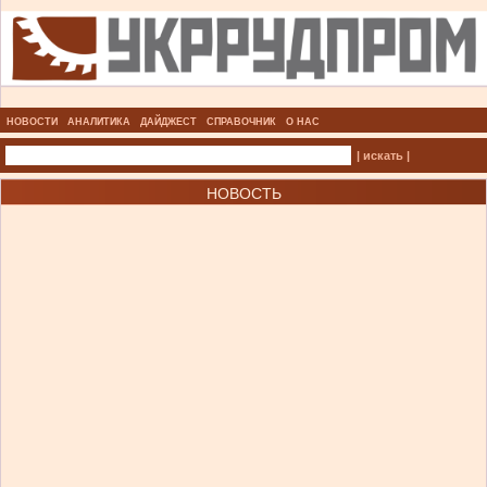
НОВОСТИ
АНАЛИТИКА
ДАЙДЖЕСТ
СПРАВОЧНИК
О НАС
| искать |
НОВОСТЬ