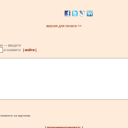
версия для печати >>
ии — введите
и нажмите
| войти |
.
 кликните на картинке.
| прокомментировать |