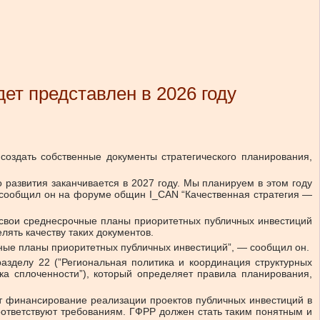
ет представлен в 2026 году
 создать собственные документы стратегического планирования,
 развития заканчивается в 2027 году. Мы планируем в этом году
 — сообщил он на форуме общин I_CAN “Качественная стратегия —
т свои среднесрочные планы приоритетных публичных инвестиций
ять качеству таких документов.
чные планы приоритетных публичных инвестиций”, — сообщил он.
азделу 22 (”Региональная политика и координация структурных
ика сплоченности”), который определяет правила планирования,
ает финансирование реализации проектов публичных инвестиций в
оответствуют требованиям. ГФРР должен стать таким понятным и