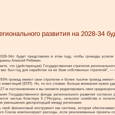
гионального развития на 2028-34 буд
028-34гг будет представлен в этом году, чтобы громады успели
краины Алексей Рябикин.
аете, что (действующая) Государственная стратегия регионального
 вас был год для наработки на ее базе собственных стратегий”,
.
, 93% громад имеют свои стратегии и более тысячи громад имею
нвестиций (ЕПП). Но, по его словам, больше внимания нужно удел
527-м постановлении и вы сможете редактировать свои среднесро
ия Государственного фонда регионального развития согласно р
ется частью Кластера 5 (”Ресурсы, сельское хозяйство и полит
 для уменьшения диспропорций между регионами.
быть свой финансовый инструмент как система, которая обеспечив
ого Союза компенсируют расходы, если реализованные проекты с