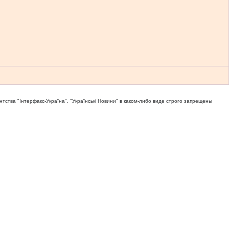
тва "Iнтерфакс-Україна", "Українськi Новини" в каком-либо виде строго запрещены