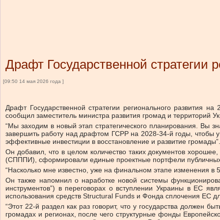
Драфт Государственной стратегии ре
[09:50 14 мая 2026 года ]
Драфт Государственной стратегии регионального развития на 2
сообщил заместитель министра развития громад и территорий У
“Мы заходим в новый этап стратегического планирования. Вы зн
завершить работу над драфтом ГСРР на 2028-34-й годы, чтобы у
эффективные инвестиции в восстановление и развитие громады”
Он добавил, что в целом количество таких документов хорошее
(СПППИ), сформировали единые проектные портфели публичных и
“Насколько мне известно, уже на финальном этапе изменения в 
Он также напомнил о наработке новой системы функционирован
инструментов”) в переговорах о вступлении Украины в ЕС явля
использования средств Structural Funds и Фонда сплочения ЕС
“Этот 22-й раздел как раз говорит, что у государства должен 
громадах и регионах, после чего структурные фонды Европейск