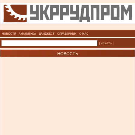
НОВОСТИ
АНАЛИТИКА
ДАЙДЖЕСТ
СПРАВОЧНИК
О НАС
| искать |
НОВОСТЬ