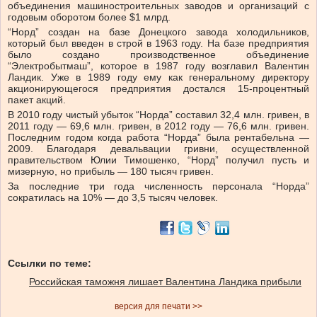
объединения машиностроительных заводов и организаций с
годовым оборотом более $1 млрд.
“Норд” создан на базе Донецкого завода холодильников,
который был введен в строй в 1963 году. На базе предприятия
было создано производственное объединение
“Электробытмаш”, которое в 1987 году возглавил Валентин
Ландик. Уже в 1989 году ему как генеральному директору
акционирующегося предприятия достался 15-процентный
пакет акций.
В 2010 году чистый убыток “Норда” составил 32,4 млн. гривен, в
2011 году — 69,6 млн. гривен, в 2012 году — 76,6 млн. гривен.
Последним годом когда работа “Норда” была рентабельна —
2009. Благодаря девальвации гривни, осуществленной
правительством Юлии Тимошенко, “Норд” получил пусть и
мизерную, но прибыль — 180 тысяч гривен.
За последние три года численность персонала “Норда”
сократилась на 10% — до 3,5 тысяч человек.
Ссылки по теме:
Российская таможня лишает Валентина Ландика прибыли
версия для печати >>