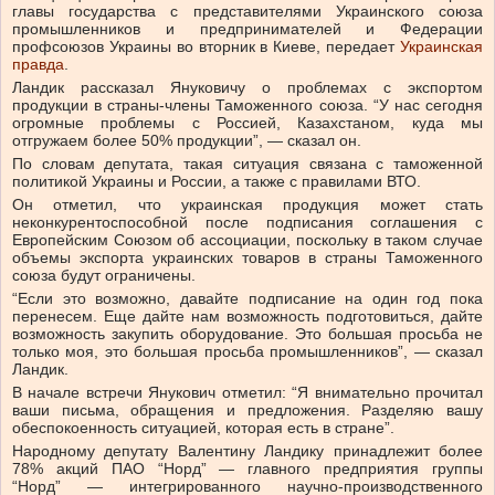
главы государства с представителями Украинского союза
промышленников и предпринимателей и Федерации
профсоюзов Украины во вторник в Киеве, передает
Украинская
правда
.
Ландик рассказал Януковичу о проблемах с экспортом
продукции в страны-члены Таможенного союза. “У нас сегодня
огромные проблемы с Россией, Казахстаном, куда мы
отгружаем более 50% продукции”, — сказал он.
По словам депутата, такая ситуация связана с таможенной
политикой Украины и России, а также с правилами ВТО.
Он отметил, что украинская продукция может стать
неконкурентоспособной после подписания соглашения с
Европейским Союзом об ассоциации, поскольку в таком случае
объемы экспорта украинских товаров в страны Таможенного
союза будут ограничены.
“Если это возможно, давайте подписание на один год пока
перенесем. Еще дайте нам возможность подготовиться, дайте
возможность закупить оборудование. Это большая просьба не
только моя, это большая просьба промышленников”, — сказал
Ландик.
В начале встречи Янукович отметил: “Я внимательно прочитал
ваши письма, обращения и предложения. Разделяю вашу
обеспокоенность ситуацией, которая есть в стране”.
Народному депутату Валентину Ландику принадлежит более
78% акций ПАО “Норд” — главного предприятия группы
“Норд” — интегрированного научно-производственного