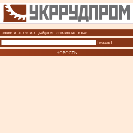
НОВОСТИ
АНАЛИТИКА
ДАЙДЖЕСТ
СПРАВОЧНИК
О НАС
| искать |
НОВОСТЬ