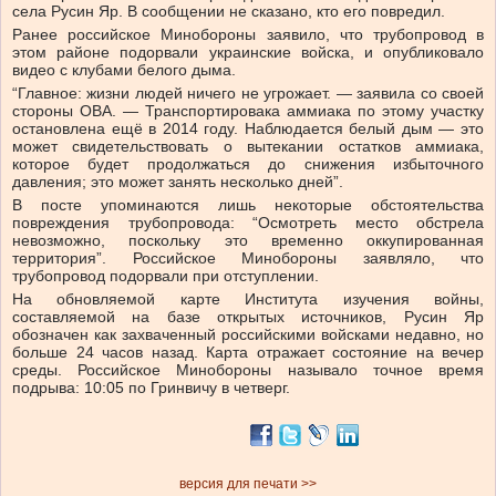
села Русин Яр. В сообщении не сказано, кто его повредил.
Ранее российское Минобороны заявило, что трубопровод в
этом районе подорвали украинские войска, и опубликовало
видео с клубами белого дыма.
“Главное: жизни людей ничего не угрожает. — заявила со своей
стороны ОВА. — Транспортировака аммиака по этому участку
остановлена ещё в 2014 году. Наблюдается белый дым — это
может свидетельствовать о вытекании остатков аммиака,
которое будет продолжаться до снижения избыточного
давления; это может занять несколько дней”.
В посте упоминаются лишь некоторые обстоятельства
повреждения трубопровода: “Осмотреть место обстрела
невозможно, поскольку это временно оккупированная
территория”. Российское Минобороны заявляло, что
трубопровод подорвали при отступлении.
На обновляемой карте Института изучения войны,
составляемой на базе открытых источников, Русин Яр
обозначен как захваченный российскими войсками недавно, но
больше 24 часов назад. Карта отражает состояние на вечер
среды. Российское Минобороны называло точное время
подрыва: 10:05 по Гринвичу в четверг.
версия для печати >>