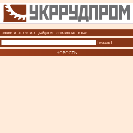
НОВОСТИ
АНАЛИТИКА
ДАЙДЖЕСТ
СПРАВОЧНИК
О НАС
| искать |
НОВОСТЬ