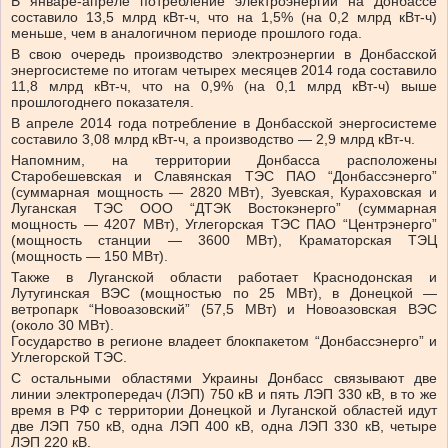
В январе-апреле потребление электроэнергии на Донбассе
составило 13,5 млрд кВт-ч, что на 1,5% (на 0,2 млрд кВт-ч)
меньше, чем в аналогичном периоде прошлого года.
В свою очередь производство электроэнергии в Донбасской
энергосистеме по итогам четырех месяцев 2014 года составило
11,8 млрд кВт-ч, что на 0,9% (на 0,1 млрд кВт-ч) выше
прошлогоднего показателя.
В апреле 2014 года потребление в Донбасской энергосистеме
составило 3,08 млрд кВт-ч, а производство — 2,9 млрд кВт-ч.
Напомним, на территории Донбасса расположены
Старобешевская и Славянская ТЭС ПАО “Донбассэнерго”
(суммарная мощность — 2820 МВт), Зуевская, Кураховская и
Луганская ТЭС ООО “ДТЭК Востокэнерго” (суммарная
мощность — 4207 МВт), Углегорская ТЭС ПАО “Центрэнерго”
(мощность станции — 3600 МВт), Краматорская ТЭЦ
(мощность — 150 МВт).
Также в Луганской области работает Краснодонская и
Лутугинская ВЭС (мощностью по 25 МВт), в Донецкой —
ветропарк “Новоазовский” (57,5 МВт) и Новоазовская ВЭС
(около 30 МВт).
Государство в регионе владеет блокпакетом “Донбассэнерго” и
Углегорской ТЭС.
С остальными областями Украины Донбасс связывают две
линии электропередач (ЛЭП) 750 кВ и пять ЛЭП 330 кВ, в то же
время в РФ с территории Донецкой и Луганской областей идут
две ЛЭП 750 кВ, одна ЛЭП 400 кВ, одна ЛЭП 330 кВ, четыре
ЛЭП 220 кВ.