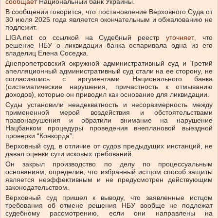
сообщает
Национальный банк Украины.
В сообщении говорится, что постановление Верховного Суда от
30 июля 2025 года является окончательным и обжалованию не
подлежит.
LIGA.net со ссылкой на Судебный реестр
уточняет
, что
решение НБУ о ликвидации банка оспаривала одна из его
владелиц Елена Соседка.
Днепропетровский окружной административный суд и Третий
апелляционный административный суд стали на ее сторону, не
согласившись с аргументами Национального банка
(систематические нарушения, причастность к отмыванию
доходов), которые он приводил как основание для ликвидации.
Суды установили неадекватность и несоразмерность между
примененной мерой воздействия и обстоятельствами
правонарушения и обратили внимание на нарушение
Нацбанком процедуры проведения внеплановой выездной
проверки “Конкорда”.
Верховный суд, в отличие от судов предыдущих инстанций, не
давал оценки сути исковых требований.
Он закрыл производство по делу по процессуальным
основаниям, определив, что избранный истцом способ защиты
является неэффективным и не предусмотрен действующим
законодательством.
Верховный суд пришел к выводу, что заявленные истцом
требования об отмене решения НБУ вообще не подлежат
судебному рассмотрению, если они направлены на