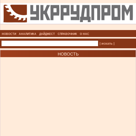
НОВОСТИ
АНАЛИТИКА
ДАЙДЖЕСТ
СПРАВОЧНИК
О НАС
| искать |
НОВОСТЬ