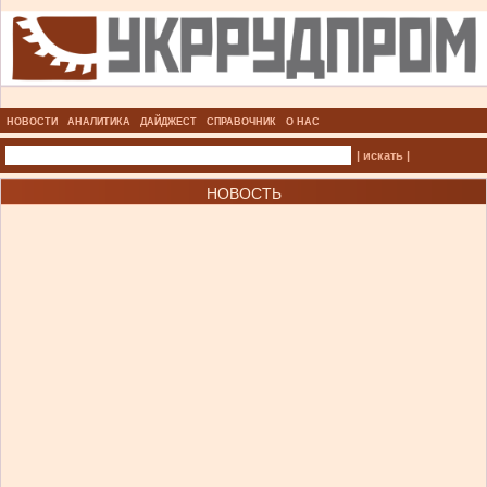
НОВОСТИ
АНАЛИТИКА
ДАЙДЖЕСТ
СПРАВОЧНИК
О НАС
| искать |
НОВОСТЬ