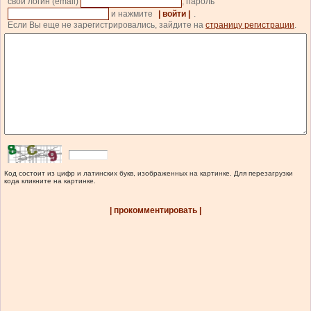
свой логин (email)
, пароль
и нажмите
| войти |
.
Если Вы еще не зарегистрировались, зайдите на
страницу регистрации
.
Код состоит из цифр и латинских букв, изображенных на картинке. Для перезагрузки
кода кликните на картинке.
| прокомментировать |