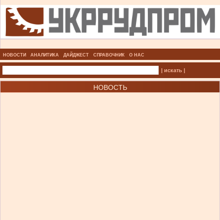
НОВОСТИ
АНАЛИТИКА
ДАЙДЖЕСТ
СПРАВОЧНИК
О НАС
| искать |
НОВОСТЬ