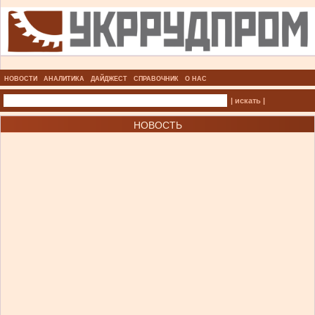
НОВОСТИ
АНАЛИТИКА
ДАЙДЖЕСТ
СПРАВОЧНИК
О НАС
| искать |
НОВОСТЬ