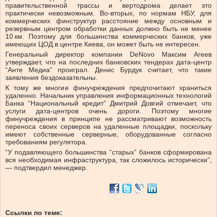
правительственной трассы и вертодрома делает это
практически невозможным. Во-вторых, по нормам НБУ, для
коммерческих финструктур расстояние между основным и
резервным центром обработки данных должно быть не менее
10 км. Поэтому для большинства коммерческих банков, уже
имеющих ЦОД в центре Киева, он может быть не интересен.
Генеральный директор компании DeNovo Максим Агеев
утверждает, что на последних банковских тендерах дата-центр
“Анте Медиа” проиграл. Денис Бурдук считает, что такие
заявления бездоказательны.
К тому же многие финучреждения предпочитают храниться
удаленно. Начальник управления информационных технологий
Банка “Национальный кредит” Дмитрий Довгий отмечает, что
услуги дата-центров очень дороги. Поэтому многие
финучреждения в принципе не рассматривают возможность
переноса своих серверов на удаленные площадки, поскольку
имеют собственные серверные, оборудованные согласно
требованиям регулятора.
“У подавляющего большинства “старых” банков сформирована
вся необходимая инфраструктура, так сложилось исторически”,
— подтвердил менеджер.
Ссылки по теме: