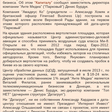
бизнеса. Об этом
“Капиталу”
сообщил заместитель директора
компании “Анте Медиа” (“Парковый”) Денис Бурдук.
Компания “Амадеус Ко” (учредители — Александр Хомяк и
британский офшор Fineroad Business Llp) построила на
Парковой аллее возле Верховной Рады здание, на первом
этаже которого расположен принадлежащий ей дата-центр
“Парковый”.
На крыше здания расположена вертолетная площадка, которая
официально называется Центр административно-деловой
авиации и способна принимать воздушные суда класса Ми-8.
Открыли ее 6 июня 2012 года перед Евро-2012.
Планировалось, что площадка будет использована для приема
официальных делегаций, чтобы избежать заторов на столичных
автодорогах. Кроме того, Виктор Янукович планировал
добираться вертолетом на работу, чтобу не создавать пробок в
Киеве из-за своего кортежа.
Центр обработки данных (ЦОД), запущенный в июле 2013 г., по
оценке участников рынка, мог обойтись ей в $ 18‑24 млн.
Директором и собственником 1 % акций “Анте Медиа” является
Виталий Филатов, ранее занимавшийся региональным
телекоммуникационным бизнесом в Донецке, а его
заместителем — Денис Бурдук, экс-директор компании “Топ
НЕТ” (дочерняя структура “Датагруп”).
Ни “Датагруп”, ни ее собственник Александр Кардаков к дата-
центру отношения не имеют. Президент “Интернет Инвест”
Александр Ольшанский тоже не связан с проектом, хотя имеет
общий проект с Денисом Бурдуком — точку обмена трафиком