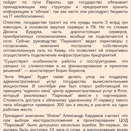
пойдет по пути Европы, где государство обязывает
принадлежащие ему структуры и предприятия хранить
информацию в “облаке”, так как часто они расходуют бюджеты
на IТ необоснованно.
Отметим, государство тратит на эти нужды около 3 млрд грн
ежегодно, в основном закупая серверы и ПК. Но по словам
Дениса Бурдука, часть дорогостоящих серверов,
приобретенных госкомпаниями, вообще не подключается к
сети. Сейчас руководство “Паркового” ведет переговоры с
госорганами, компания построила собственную
оптоволоконную сеть по Киеву, что позволяет ей оперативно
осуществлять подключение инфраструктуры предприятий.
“Существуют особенности работы с госструктурами, что
связано со сложностями в их финансировании и принятии
решений”, — констатирует Борис Борисов.
“Анте Медиа” будет также делать упор на поддержу
административных услуг государства вычислительными
мощностями. В сентябре уже был открыт работающий по
принципу “единого окна” центр административных услуг в Ялте,
который реализовал “Парковый” вместе с партнерами.
Стоимость доступа к облачному удаленному IТ-сервису такого
типа обходится примерно 300 грн в месяц в расчете на одно
рабочее место.
Президент компании “Инком” Александр Кардаков считает, что
при выборе месторасположения и проектировании ЦОД
“Парковый” было допущено несколько ошибок. Во-первых, он
должен быть доступен 24 часа в сутки, а расположение возле