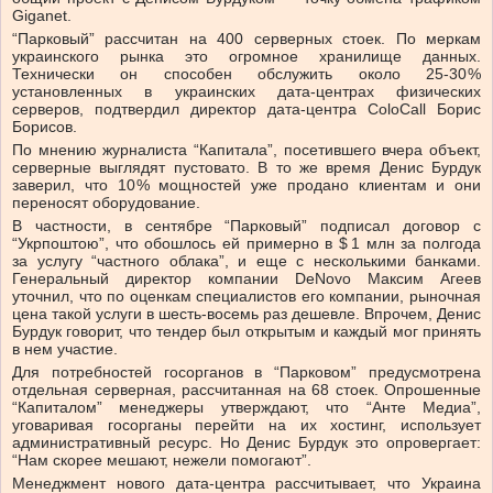
Giganet.
“Парковый” рассчитан на 400 серверных стоек. По меркам
украинского рынка это огромное хранилище данных.
Технически он способен обслужить около 25‑30 %
установленных в украинских дата-центрах физических
серверов, подтвердил директор дата-центра ColoCall Борис
Борисов.
По мнению журналиста “Капитала”, посетившего вчера объект,
серверные выглядят пустовато. В то же время Денис Бурдук
заверил, что 10 % мощностей уже продано клиентам и они
переносят оборудование.
В частности, в сентябре “Парковый” подписал договор с
“Укрпоштою”, что обошлось ей примерно в $ 1 млн за полгода
за услугу “частного облака”, и еще с несколькими банками.
Генеральный директор компании DeNovo Максим Агеев
уточнил, что по оценкам специалистов его компании, рыночная
цена такой услуги в шесть-восемь раз дешевле. Впрочем, Денис
Бурдук говорит, что тендер был открытым и каждый мог принять
в нем участие.
Для потребностей госорганов в “Парковом” предусмотрена
отдельная серверная, рассчитанная на 68 стоек. Опрошенные
“Капиталом” менеджеры утверждают, что “Анте Медиа”,
уговаривая госорганы перейти на их хостинг, использует
административный ресурс. Но Денис Бурдук это опровергает:
“Нам скорее мешают, нежели помогают”.
Менеджмент нового дата-центра рассчитывает, что Украина