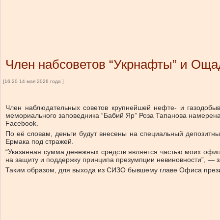
Член набсоветов “Укрнафты” и Ощад
[16:20 14 мая 2026 года ]
Член наблюдательных советов крупнейшей нефте- и газодобыв
мемориального заповедника “Бабий Яр” Роза Тапанова намерена 
Facebook.
По её словам, деньги будут внесены на специальный депозитн
Ермака под стражей.
“Указанная сумма денежных средств является частью моих офиц
на защиту и поддержку принципа презумпции невиновности”, — 
Таким образом, для выхода из СИЗО бывшему главе Офиса прези