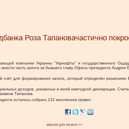
банка Роза Тапановачастично покрое
ающей компании Украины “Укрнафты” и государственного Ощадб
внести часть залога за бывшего главу Офиса президента Андрея Е
ый счёт для формирования залога, который определён решением 
иальных доходов, указанных в моей ежегодной декларации. Счит
заявила Тапанова.
дента осталось собрать 132 миллионов гривен.
версия для печати >>