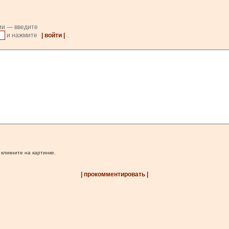
ии — введите
и нажмите
| войти |
.
 кликните на картинке.
| прокомментировать |