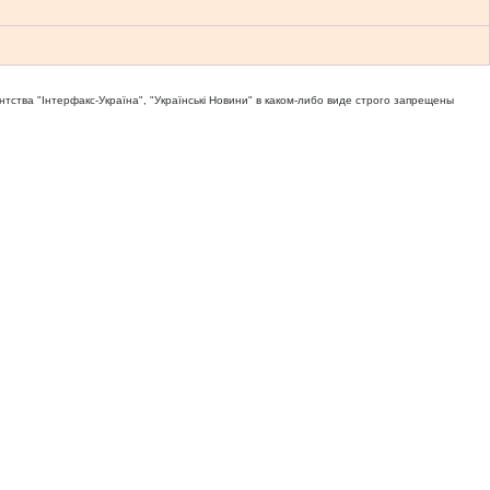
тва "Iнтерфакс-Україна", "Українськi Новини" в каком-либо виде строго запрещены