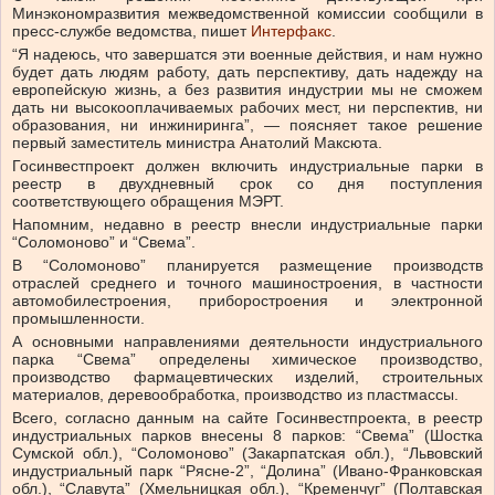
Минэкономразвития межведомственной комиссии сообщили в
пресс-службе ведомства, пишет
Интерфакс
.
“Я надеюсь, что завершатся эти военные действия, и нам нужно
будет дать людям работу, дать перспективу, дать надежду на
европейскую жизнь, а без развития индустрии мы не сможем
дать ни высокооплачиваемых рабочих мест, ни перспектив, ни
образования, ни инжиниринга”, — поясняет такое решение
первый заместитель министра Анатолий Максюта.
Госинвестпроект должен включить индустриальные парки в
реестр в двухдневный срок со дня поступления
соответствующего обращения МЭРТ.
Напомним, недавно в реестр внесли индустриальные парки
“Соломоново” и “Свема”.
В “Соломоново” планируется размещение производств
отраслей среднего и точного машиностроения, в частности
автомобилестроения, приборостроения и электронной
промышленности.
А основными направлениями деятельности индустриального
парка “Свема” определены химическое производство,
производство фармацевтических изделий, строительных
материалов, деревообработка, производство из пластмассы.
Всего, согласно данным на сайте Госинвестпроекта, в реестр
индустриальных парков внесены 8 парков: “Свема” (Шостка
Сумской обл.), “Соломоново” (Закарпатская обл.), “Львовский
индустриальный парк “Рясне-2”, “Долина” (Ивано-Франковская
обл.), “Славута” (Хмельницкая обл.), “Кременчуг” (Полтавская