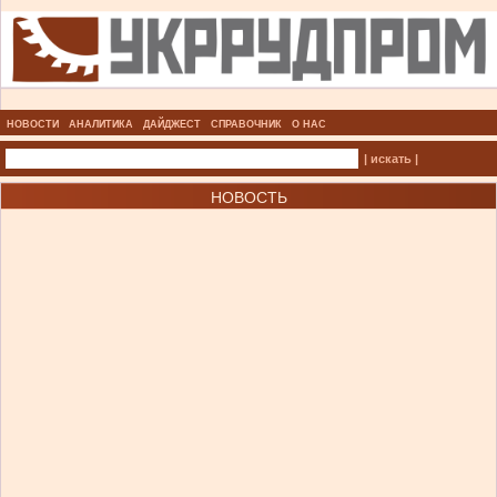
НОВОСТИ
АНАЛИТИКА
ДАЙДЖЕСТ
СПРАВОЧНИК
О НАС
| искать |
НОВОСТЬ