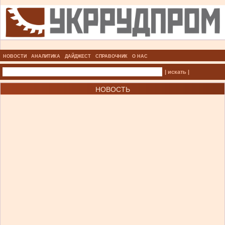
НОВОСТИ
АНАЛИТИКА
ДАЙДЖЕСТ
СПРАВОЧНИК
О НАС
| искать |
НОВОСТЬ