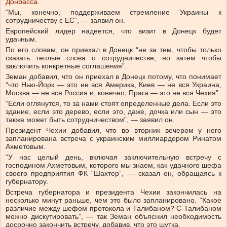
Донбасса
.
“Мы, конечно, поддерживаем стремление Украины к
сотрудничеству с ЕС”, — заявил он.
Европейский лидер надеется, что визит в Донецк будет
удачным.
По его словам, он приехал в Донецк “не за тем, чтобы только
сказать теплые слова о сотрудничестве, но затем чтобы
заключить конкретные соглашения”.
Земан добавил, что он приехал в Донецк потому, что понимает
“что Нью-Йорк — это не вся Америка, Киев — не вся Украина,
Москва — не вся Россия и, конечно, Прага — это не вся Чехия”.
“Если оглянутся, то за нами стоят определенные дела. Если это
здание, если это дерево, если это, даже, дочка или сын — это
также может быть сотрудничеством”, — заявил он.
Президент Чехии добавил, что во вторник вечером у него
запланирована встреча с украинским миллиардером Ринатом
Ахметовым.
“У нас целый день, включая заключительную встречу с
господином Ахметовым, которого мы знаем, как удачного шефа
своего предприятия ФК “Шахтер”, — сказал он, обращаясь к
губернатору.
Встреча губернатора и президента Чехии закончилась на
несколько минут раньше, чем это было запланировано. “Какое
различие между шефом протокола и Талибаном? С Талибаном
можно дискутировать”, — так Земан объяснил необходимость
досрочно закончить встречу, добавив, что это шутка.