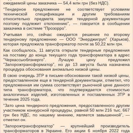
ожидаемой цены заказчика — 54,4 млн грн (без НДС).
“Тендерное предложение не соответствует условиям
технической спецификации и другим требованиям
относительно предмета закупки тендерной документации
поэтому подлежит отклонению”, — говорится в сообщении
заказчика в системе “Прозорро”.
Учитывая это, сейчас ожидается решение по второму
тендерному предложению — ООО “Энерджигруп” (Харьков),
которая предложила трансформатор почти за 50,22 млн грн.
Как сообщалось, 11 августа открыли тендерные предложения
на поставку до конца текущего года трансформатора в адрес
“Черкассыоблэнерго”. Лучшую цену предложил
“Запорожтрансформатор”, но до 13 августа была назначена
процедура обоснования аномально низкой цены.
В свою очередь ЗТР в письме-обосновании такой низкой цены,
предоставленном еще в тендерной документации, отметил, что
предложенная им сумма соответствует рыночной цене данного
типа трансформатора, что подтверждается стоимостью
аналогичных изделий, изготовленных и поставленных ЗТР в
течение 2025 года.
“Зато цена тендерного предложения, предоставленного другим
участником конкурсной процедуры, равной 50 млн 216 тыс. 667
грн без НДС, по нашему мнению, является завышенной”, —
отметил он.
“Запорожтрансформатор” — крупнейший производитель
трансформаторов в Украине. Его акции 6 ноября 2022 года