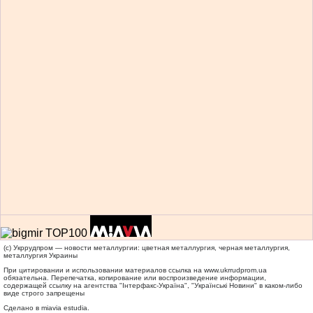
(c) Укррудпром — новости металлургии: цветная металлургия, черная металлургия,
металлургия Украины
При цитировании и использовании материалов ссылка на
www.ukrrudprom.ua
обязательна. Перепечатка, копирование или воспроизведение информации,
содержащей ссылку на агентства "Iнтерфакс-Україна", "Українськi Новини" в каком-либо
виде строго запрещены
Сделано в miavia estudia.