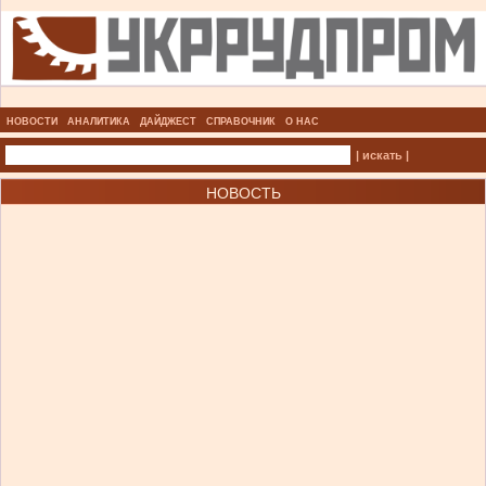
НОВОСТИ
АНАЛИТИКА
ДАЙДЖЕСТ
СПРАВОЧНИК
О НАС
| искать |
НОВОСТЬ