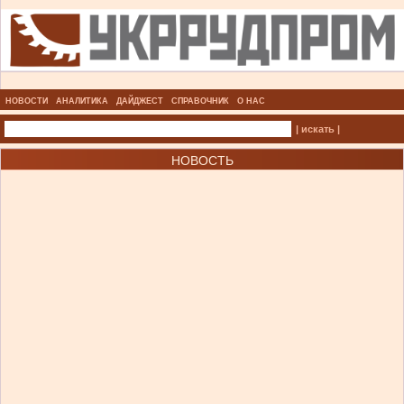
НОВОСТИ
АНАЛИТИКА
ДАЙДЖЕСТ
СПРАВОЧНИК
О НАС
| искать |
НОВОСТЬ