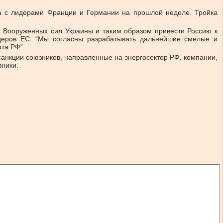
ра с лидерами Франции и Германии на прошлой неделе. Тройка
и Вооруженных сил Украины и таким образом привести Россию к
идеров EС. “Мы согласны разрабатывать дальнейшие смелые и
ота РФ”.
анкции союзников, направленные на энергосектор РФ, компании,
вники.