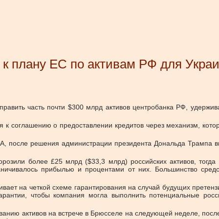
 к плану ЕС по активам РФ для Укра
править часть почти $300 млрд активов центробанка РФ, удержи
 к соглашению о предоставлении кредитов через механизм, кото
ША, после решения администрации президента Дональда Трампа в
озили более £25 млрд ($33,3 млрд) российских активов, тогда 
ничивалось прибылью и процентами от них. Большинство средств
вает на четкой схеме гарантирования на случай будущих претенз
гарантии, чтобы компания могла выполнить потенциальные росси
ованию активов на встрече в Брюсселе на следующей неделе, посл