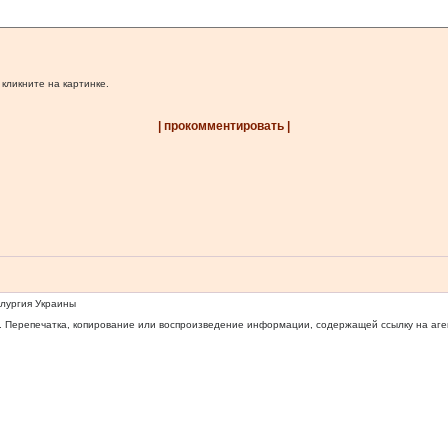
 кликните на картинке.
| прокомментировать |
ллургия Украины
 Перепечатка, копирование или воспроизведение информации, содержащей ссылку на агентс