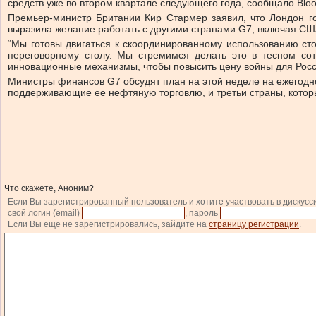
средств уже во втором квартале следующего года, сообщало Blo
Премьер-министр Британии Кир Стармер заявил, что Лондон г
выразила желание работать с другими странами G7, включая США,
“Мы готовы двигаться к скоординированному использованию ст
переговорному столу. Мы стремимся делать это в тесном со
инновационные механизмы, чтобы повысить цену войны для России
Министры финансов G7 обсудят план на этой неделе на ежегодн
поддерживающие ее нефтяную торговлю, и третьи страны, котор
Что скажете, Аноним?
Если Вы зарегистрированный пользователь и хотите участвовать в дискусс
свой логин (email)
, пароль
Если Вы еще не зарегистрировались, зайдите на
страницу регистрации
.