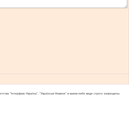
тва "Iнтерфакс-Україна", "Українськi Новини" в каком-либо виде строго запрещены