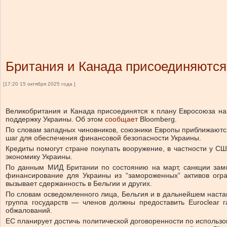
Британия и Канада присоединяются
[17:20 15 октября 2025 года ]
Великобритания и Канада присоединятся к плану Евросоюза на
поддержку Украины. Об этом
сообщает
Bloomberg.
По словам западных чиновников, союзники Европы приближаются
шаг для обеспечения финансовой безопасности Украины.
Кредиты помогут стране покупать вооружение, в частности у С
экономику Украины.
По данным МИД Британии по состоянию на март, санкции замор
финансирование для Украины из “замороженных” активов огра
вызывает сдержанность в Бельгии и других.
По словам осведомленного лица, Бельгия и в дальнейшем настаи
группа государств — членов должны предоставить Euroclear 
обжалований.
ЕС планирует достичь политической договоренности по использ