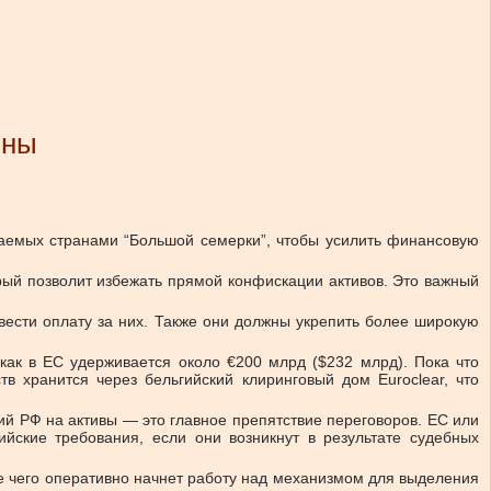
ины
ваемых странами “Большой семерки”, чтобы усилить финансовую
рый позволит избежать прямой конфискации активов. Это важный
вести оплату за них. Также они должны укрепить более широкую
как в ЕС удерживается около €200 млрд ($232 млрд). Пока что
 хранится через бельгийский клиринговый дом Euroclear, что
ий РФ на активы — это главное препятствие переговоров. ЕС или
йские требования, если они возникнут в результате судебных
е чего оперативно начнет работу над механизмом для выделения