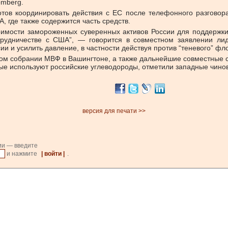
omberg.
отов координировать действия с ЕС после телефонного разгово
 где также содержится часть средств.
оимости замороженных суверенных активов России для поддержк
трудничестве с США”, — говорится в совместном заявлении л
 и усилить давление, в частности действуя против “теневого” фл
ом собрании МВФ в Вашингтоне, а также дальнейшие совместные с
ые используют российские углеводороды, отметили западные чино
версия для печати >>
ии — введите
и нажмите
| войти |
.