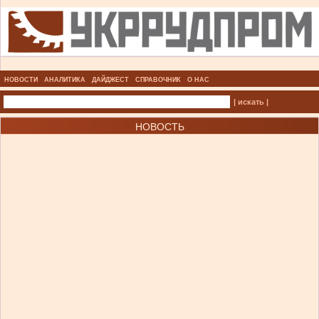
НОВОСТИ
АНАЛИТИКА
ДАЙДЖЕСТ
СПРАВОЧНИК
О НАС
| искать |
НОВОСТЬ