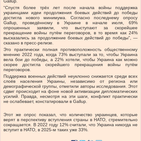
Gallup.
“Спустя более трёх лет после начала войны поддержка
украинцами идеи продолжения боевых действий до победы
достигла нового минимума. Согласно последнему опросу
Gallup, проведённому в Украине в начале июля, 69%
опрошенных заявили, что выступают за скорейшее
прекращение войны путём переговоров, в то время как 24%
высказались за продолжение боевых действий до победы”, —
сказано в пресс-релизе.
Это практически полная противоположность общественному
мнению 2022 года, когда 73% выступали за то, чтобы Украина
вела бои до победы, а 22% хотели, чтобы Украина как можно
скорее достигла скорейшего прекращения войны путём
переговоров.
Поддержка военных действий неуклонно снижается среди всех
слоёв населения Украины, независимо от региона или
демографической группы, отметили авторы исследования. Этот
сдвиг происходит на фоне новой активизации дипломатических
усилий. Правда, несмотря на эти шаги, конфликт практически
не ослабевает, констатировали в Gallup.
Этот же опрос показал, что количество украинцев, которые
верят в перспективу вступления страны в НАТО, стремительно
сокращается. В 2022 году 12% считали, что Украина никогда не
вступит в НАТО, в 2025-м таких уже 33%.