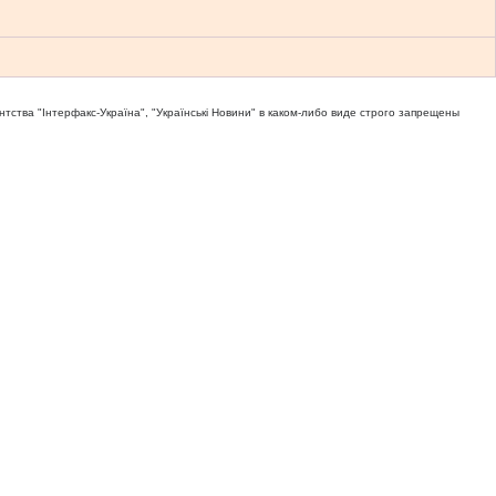
тва "Iнтерфакс-Україна", "Українськi Новини" в каком-либо виде строго запрещены