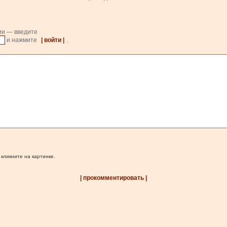
ии — введите
и нажмите
| войти |
.
 кликните на картинке.
| прокомментировать |