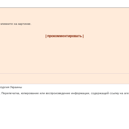
 кликните на картинке.
| прокомментировать |
ллургия Украины
 Перепечатка, копирование или воспроизведение информации, содержащей ссылку на агентс