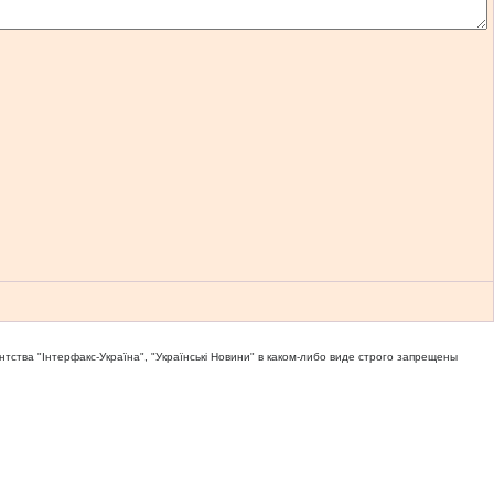
тва "Iнтерфакс-Україна", "Українськi Новини" в каком-либо виде строго запрещены