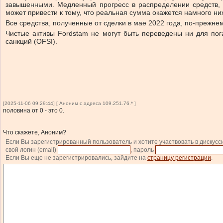
завышенными. Медленный прогресс в распределении средств, 
может привести к тому, что реальная сумма окажется намного н
Все средства, полученные от сделки в мае 2022 года, по-преж
Чистые активы Fordstam не могут быть переведены ни для по
санкций (OFSI).
[2025-11-06 09:29:44] [ Аноним с адреса 109.251.76.* ]
половина от 0 - это 0.
Что скажете, Аноним?
Если Вы зарегистрированный пользователь и хотите участвовать в дискусс
свой логин (email)
, пароль
Если Вы еще не зарегистрировались, зайдите на
страницу регистрации
.