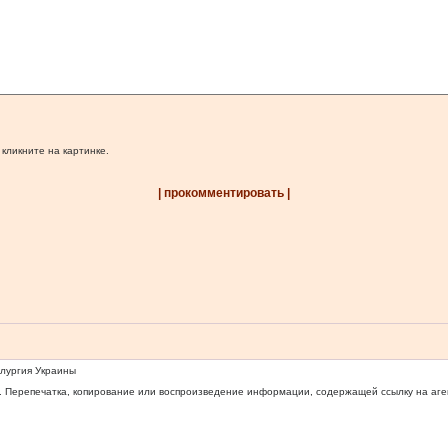
 кликните на картинке.
| прокомментировать |
ллургия Украины
 Перепечатка, копирование или воспроизведение информации, содержащей ссылку на агентс