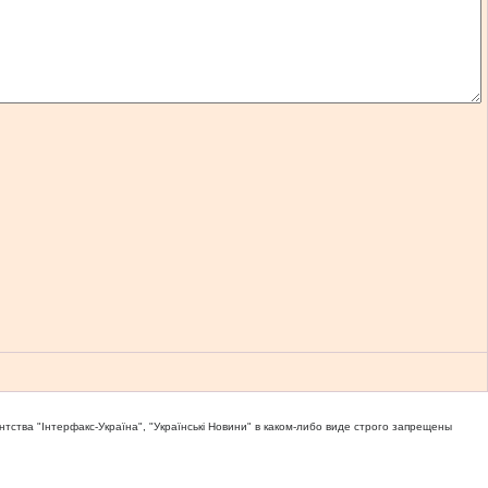
тва "Iнтерфакс-Україна", "Українськi Новини" в каком-либо виде строго запрещены