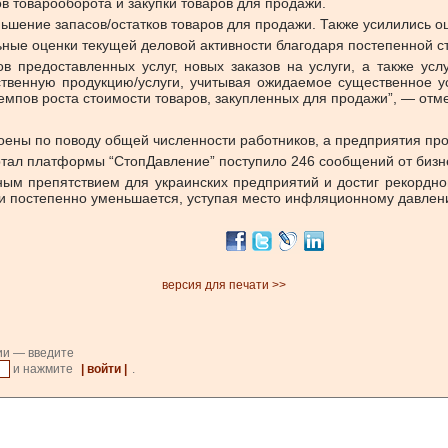
 товарооборота и закупки товаров для продажи.
ьшение запасов/остатков товаров для продажи. Также усилились о
ные оценки текущей деловой активности благодаря постепенной ст
предоставленных услуг, новых заказов на услуги, а также усл
венную продукцию/услуги, учитывая ожидаемое существенное ус
мпов роста стоимости товаров, закупленных для продажи”, — отме
роены по поводу общей численности работников, а предприятия п
ортал платформы “СтопДавление” поступило 246 сообщений от бизне
вным препятствием для украинских предприятий и достиг рекордно
ти постепенно уменьшается, уступая место инфляционному давлен
версия для печати >>
ии — введите
и нажмите
| войти |
.