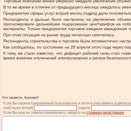
Торговые компании менее уверенно ожидали увеличения объемов
В то же время в отличие от предыдущего месяца ожидалось умен
Предприятия сферы услуг второй месяц подряд дали положитель
Респонденты и дальше были настроены на увеличение объемов 
прогнозировали дальнейшее подорожание цен/тарифов на собст
материалы. Только предприятия торговли ожидали замедления те
При этом ситуация на рынке труда несколько смягчилась.
Респонденты строительства и торговли были оптимистично наст
Как сообщалось, по состоянию на 28 апреля этого года через п
К тому же стало известно, что дефицит рабочей силы стал гла
время влияние отключений электроэнергии и рисков безопаснос
Что скажете, Аноним?
Если Вы зарегистрированный пользователь и хотите участвовать в дискусс
свой логин (email)
, пароль
Если Вы еще не зарегистрировались, зайдите на
страницу регистрации
.