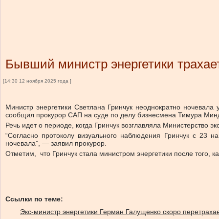
Бывший министр энергетики трахае
[14:30 12 ноября 2025 года ]
Министр энергетики Светлана Гринчук неоднократно ночевала 
сообщил прокурор САП на суде по делу бизнесмена Тимура Минд
Речь идет о периоде, когда Гринчук возглавляла Министерство э
“Согласно протоколу визуального наблюдения Гринчук с 23 н
ночевала”, — заявил прокурор.
Отметим, что Гринчук стала министром энергетики после того, ка
Ссылки по теме:
Экс-министр энергетики Герман Галущенко скоро перетрахае