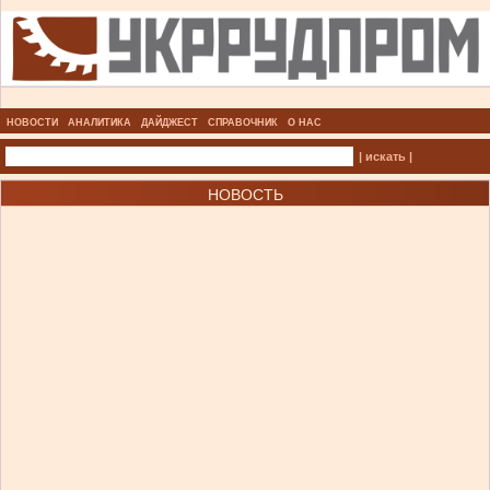
НОВОСТИ
АНАЛИТИКА
ДАЙДЖЕСТ
СПРАВОЧНИК
О НАС
| искать |
НОВОСТЬ