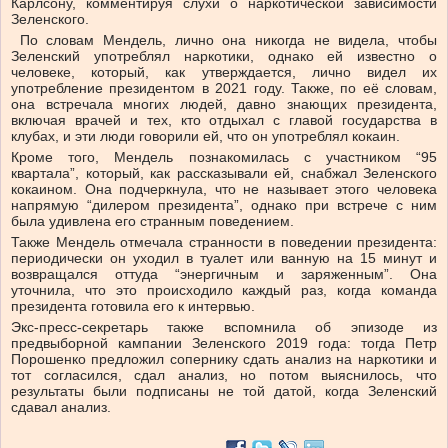
Карлсону, комментируя слухи о наркотической зависимости
Зеленского.
По словам Мендель, лично она никогда не видела, чтобы
Зеленский употреблял наркотики, однако ей известно о
человеке, который, как утверждается, лично видел их
употребление президентом в 2021 году. Также, по её словам,
она встречала многих людей, давно знающих президента,
включая врачей и тех, кто отдыхал с главой государства в
клубах, и эти люди говорили ей, что он употреблял кокаин.
Кроме того, Мендель познакомилась с участником “95
квартала”, который, как рассказывали ей, снабжал Зеленского
кокаином. Она подчеркнула, что не называет этого человека
напрямую “дилером президента”, однако при встрече с ним
была удивлена его странным поведением.
Также Мендель отмечала странности в поведении президента:
периодически он уходил в туалет или ванную на 15 минут и
возвращался оттуда “энергичным и заряженным”. Она
уточнила, что это происходило каждый раз, когда команда
президента готовила его к интервью.
Экс-пресс-секретарь также вспомнила об эпизоде из
предвыборной кампании Зеленского 2019 года: тогда Петр
Порошенко предложил сопернику сдать анализ на наркотики и
тот согласился, сдал анализ, но потом выяснилось, что
результаты были подписаны не той датой, когда Зеленский
сдавал анализ.