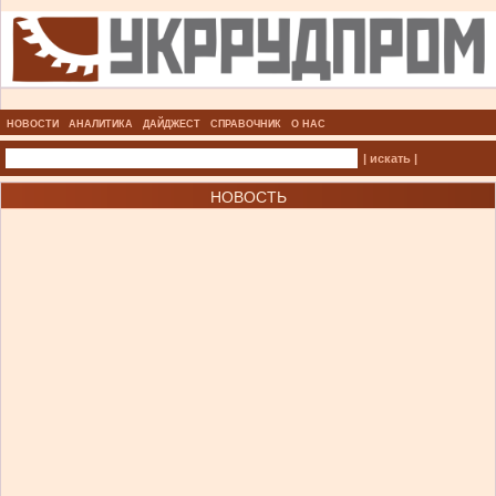
НОВОСТИ
АНАЛИТИКА
ДАЙДЖЕСТ
СПРАВОЧНИК
О НАС
| искать |
НОВОСТЬ