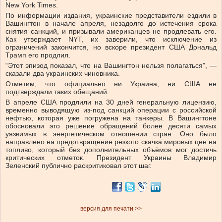
New York Times.
По информации издания, украинские представители ездили в
Вашингтон в начале апреля, незадолго до истечения срока
снятия санкций, и призывали американцев не продлевать его.
Как утверждает NYT, их заверили, что исключение из
ограничений закончится, но вскоре президент США Дональд
Трамп его продлил.
“Этот эпизод показал, что на Вашингтон нельзя полагаться”, —
сказали два украинских чиновника.
Отметим, что официально ни Украина, ни США не
подтверждали таких обещаний.
В апреле США продлили на 30 дней генеральную лицензию,
временно выводящую из-под санкций операции с российской
нефтью, которая уже погружена на танкеры. В Вашингтоне
обосновали это решение обращений более десяти самых
уязвимых в энергетическом отношении стран. Оно было
направлено на предотвращение резкого скачка мировых цен на
топливо, который без дополнительных объёмов мог достичь
критических отметок. Президент Украины Владимир
Зеленский публично раскритиковал этот шаг.
версия для печати >>