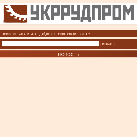
НОВОСТИ
АНАЛИТИКА
ДАЙДЖЕСТ
СПРАВОЧНИК
О НАС
| искать |
НОВОСТЬ