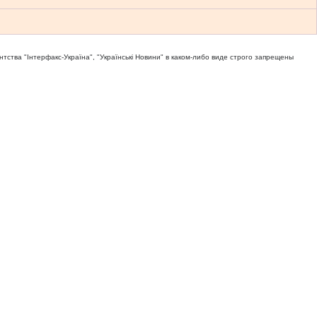
тва "Iнтерфакс-Україна", "Українськi Новини" в каком-либо виде строго запрещены