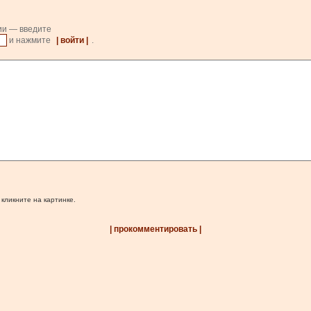
ии — введите
и нажмите
| войти |
.
 кликните на картинке.
| прокомментировать |