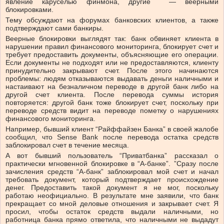
явление каруселью финмона, другие — веерными
блокировками.
Тему обсуждают на форумах банковских клиентов, а также
подтверждают сами банкиры.
Веерные блокировки выглядят так: банк обвиняет клиента в
нарушении правил финансового мониторинга, блокирует счет и
требует предоставить документы, объясняющие его операции.
Если документы не подходят или не предоставляются, клиенту
принудительно закрывают счет. После этого начинаются
проблемы: людям отказываются выдавать деньги наличными и
настаивают на безналичном переводе в другой банк либо на
другой счет клиента. После перевода суммы история
повторяется: другой банк тоже блокирует счет, поскольку при
переводе средств видит на переводе пометку о нарушениях
финансового мониторинга.
Например, бывший клиент “Райффайзен Банка” в своей жалобе
сообщил, что Sense Bank после перевода остатка средств
заблокировал счет в течение месяца.
А вот бывший пользователь “Приватбанка” рассказал о
практически мгновенной блокировке в “А-банке”. ”Сразу после
зачисления средств “А-банк” заблокировал мой счет и начал
требовать документ, который подтверждает происхождение
денег. Предоставить такой документ я не мог, поскольку
работаю неофициально. В результате мне заявили, что банк
прекращает со мной деловые отношения и закрывает счет. Я
просил, чтобы остаток средств выдали наличными, но
работница банка прямо ответила, что наличными не выдадут