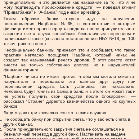
принципиально, и это делается как наказание за то, что я не
могу подтвердить происхождение средств”, — поведал клиент
“Приватбанка” и “А-банка” под ником apresting.
Таким образом, банки открыто идут на нарушение
постановления Нацбанка №65, в соответствии с которым
физлицо имеет право вернуть средства после принудительного
закрытия счета двумя способами: безналичным переводом и
наличными в кассе (согласно постановлению НБУ №18, до 100
тысяч гривен в день).
Неофициально банкиры признают это и сообщают, что такую
практику негласно поощряет Нацбанк, который никак не
создаст так называемый реестр дропов. В этот реестр хотят
внести не только собственно дропов, но и нарушителей
финмониторинга.
“Нацбанк ничего не имеет против, чтобы мы метили клиента-
нарушителя и передавали эти данные друг другу при
перечислении средств. Есть установка так наказывать.
Человека будут гонять из банка в банк, и в итоге он может так и
не успеть получить свои средства после блокировки”, —
рассказал “Стране” директор казначейства одного из крупных
банков.
Людям дают три ключевых совета в таких случаях:
Не сообщать банку при открытии счета, что у вас есть счета в
других банках.
После принудительного закрытия счета не соглашаться на
безналичный перевод в другой банк. Настаивать на выдаче