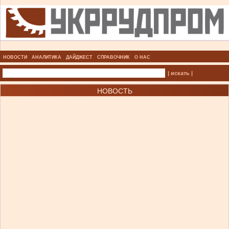
НОВОСТИ
АНАЛИТИКА
ДАЙДЖЕСТ
СПРАВОЧНИК
О НАС
| искать |
НОВОСТЬ