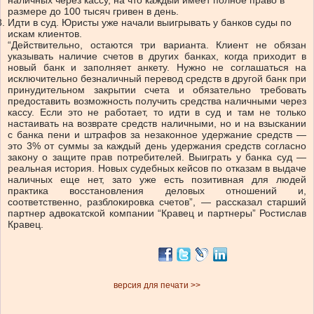
наличных через кассу, на что каждый имеет полное право в
размере до 100 тысяч гривен в день.
Идти в суд. Юристы уже начали выигрывать у банков суды по
искам клиентов.
“Действительно, остаются три варианта. Клиент не обязан
указывать наличие счетов в других банках, когда приходит в
новый банк и заполняет анкету. Нужно не соглашаться на
исключительно безналичный перевод средств в другой банк при
принудительном закрытии счета и обязательно требовать
предоставить возможность получить средства наличными через
кассу. Если это не работает, то идти в суд и там не только
настаивать на возврате средств наличными, но и на взыскании
с банка пени и штрафов за незаконное удержание средств —
это 3% от суммы за каждый день удержания средств согласно
закону о защите прав потребителей. Выиграть у банка суд —
реальная история. Новых судебных кейсов по отказам в выдаче
наличных еще нет, зато уже есть позитивная для людей
практика восстановления деловых отношений и,
соответственно, разблокировка счетов”, — рассказал старший
партнер адвокатской компании “Кравец и партнеры” Ростислав
Кравец.
версия для печати >>