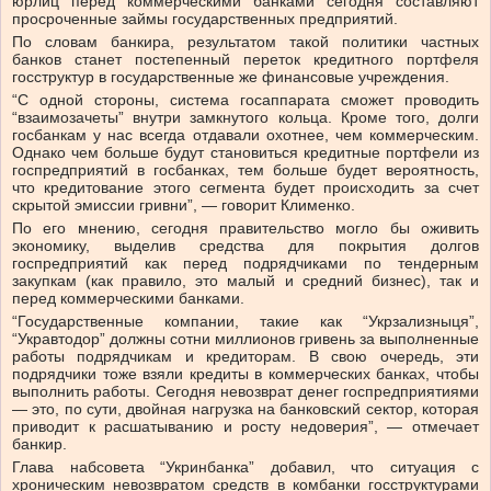
юрлиц перед коммерческими банками сегодня составляют
просроченные займы государственных предприятий.
По словам банкира, результатом такой политики частных
банков станет постепенный переток кредитного портфеля
госструктур в государственные же финансовые учреждения.
“С одной стороны, система госаппарата сможет проводить
“взаимозачеты” внутри замкнутого кольца. Кроме того, долги
госбанкам у нас всегда отдавали охотнее, чем коммерческим.
Однако чем больше будут становиться кредитные портфели из
госпредприятий в госбанках, тем больше будет вероятность,
что кредитование этого сегмента будет происходить за счет
скрытой эмиссии гривни”, — говорит Клименко.
По его мнению, сегодня правительство могло бы оживить
экономику, выделив средства для покрытия долгов
госпредприятий как перед подрядчиками по тендерным
закупкам (как правило, это малый и средний бизнес), так и
перед коммерческими банками.
“Государственные компании, такие как “Укрзализныця”,
“Укравтодор” должны сотни миллионов гривень за выполненные
работы подрядчикам и кредиторам. В свою очередь, эти
подрядчики тоже взяли кредиты в коммерческих банках, чтобы
выполнить работы. Сегодня невозврат денег госпредприятиями
— это, по сути, двойная нагрузка на банковский сектор, которая
приводит к расшатыванию и росту недоверия”, — отмечает
банкир.
Глава набсовета “Укринбанка” добавил, что ситуация с
хроническим невозвратом средств в комбанки госструктурами