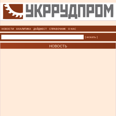
НОВОСТИ
АНАЛИТИКА
ДАЙДЖЕСТ
СПРАВОЧНИК
О НАС
| искать |
НОВОСТЬ