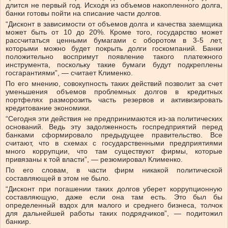
длится не первый год. Исходя из объемов накопленного долга,
банки готовы пойти на списание части долгов.
“Дисконт в зависимости от объемов долга и качества заемщика
может быть от 10 до 20%. Кроме того, государство может
рассчитаться ценными бумагами с оборотом в 3-5 лет,
которыми можно будет покрыть долги госкомпаний. Банки
положительно воспримут появление такого платежного
инструмента, поскольку такие бумаги будут подкреплены
госгарантиями”, — считает Клименко.
По его мнению, совокупность таких действий позволит за счет
уменьшения объемов проблемных долгов в кредитных
портфелях разморозить часть резервов и активизировать
кредитование экономики.
“Сегодня эти действия не предпринимаются из-за политических
оснований. Ведь эту задолженность госпредприятий перед
банками сформировало предыдущее правительство. Все
считают, что в схемах с государственными предприятиями
много коррупции, что там существуют фирмы, которые
привязаны к той власти”, — резюмировал Клименко.
По его словам, в части фирм никакой политической
составляющей в этом не было.
“Дисконт при погашении таких долгов уберет коррупционную
составляющую, даже если она там есть. Это был бы
определенный вздох для малого и среднего бизнеса, толчок
для дальнейшей работы таких подрядчиков”, — подитожил
банкир.