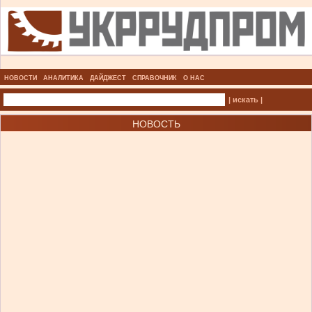
НОВОСТИ
АНАЛИТИКА
ДАЙДЖЕСТ
СПРАВОЧНИК
О НАС
| искать |
НОВОСТЬ