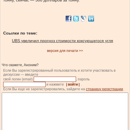
тонну, сейчас — 588 долларов за тонну.
Ссылки по теме:
UBS увеличил прогноз стоимости коксующегося угля
версия для печати >>
Что скажете, Аноним?
Если Вы зарегистрированный пользователь и хотите участвовать в
дискуссии — введите
свой логин (email)
, пароль
и нажмите
| войти |
.
Если Вы еще не зарегистрировались, зайдите на
страницу регистрации
.