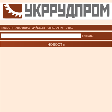
НОВОСТИ
АНАЛИТИКА
ДАЙДЖЕСТ
СПРАВОЧНИК
О НАС
| искать |
НОВОСТЬ