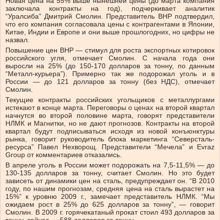
Новая цена на 55% выше нынешней цены (до марта компания
заключала контракты на год), подчеркивает аналитик
“Уралсиба” Дмитрий Смолин. Представитель BHP подтвердил,
что его компания согласовала цены с контрагентами в Японии,
Китае, Индии и Европе и они выше прошлогодних, но цифры не
назвал.
Повышение цен BHP — стимул для роста экспортных котировок
российского угля, отмечает Смолин. С начала года они
выросли на 25% (до 150-170 долларов за тонну, по данным
“Металл-курьера”). Примерно так же подорожал уголь и в
России — до 121 долларов за тонну (без НДС), отмечает
Смолин.
Текущие контракты российских угольщиков с металлургами
истекают в конце марта. Переговоры о ценах на второй квартал
начнутся во второй половине марта, говорят представители
НЛМК и Магнитки, но не дают прогнозов. Контракты на второй
квартал будут подписываться исходя из новой конъюнктуры
рынка, говорит руководитель блока маркетинга “Северсталь-
ресурса” Павел Нехворощ. Представители “Мечела” и Evraz
Group от комментариев отказались.
В апреле уголь в России может подорожать на 7,5-11,5% — до
130-135 долларов за тонну, считает Смолин. Но это будет
зависеть от динамики цен на сталь, предупреждает он. “В 2010
году, по нашим прогнозам, средняя цена на сталь вырастет на
15%” к уровню 2009 г., замечает представитель НЛМК. “Мы
ожидаем рост в 25% до 625 долларов за тонну”, — говорит
Смолин. В 2009 г. горячекатаный прокат стоил 493 долларов за