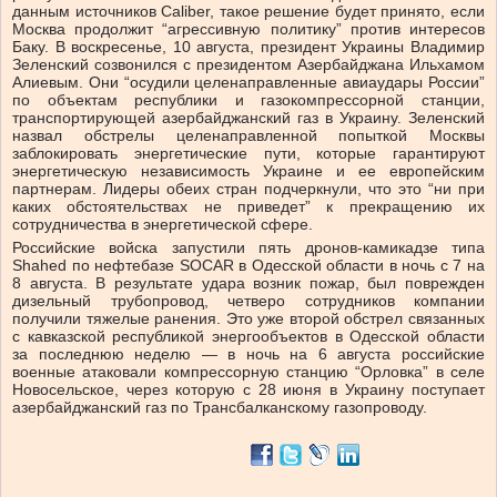
данным источников Caliber, такое решение будет принято, если
Москва продолжит “агрессивную политику” против интересов
Баку. В воскресенье, 10 августа, президент Украины Владимир
Зеленский созвонился с президентом Азербайджана Ильхамом
Алиевым. Они “осудили целенаправленные авиаудары России”
по объектам республики и газокомпрессорной станции,
транспортирующей азербайджанский газ в Украину. Зеленский
назвал обстрелы целенаправленной попыткой Москвы
заблокировать энергетические пути, которые гарантируют
энергетическую независимость Украине и ее европейским
партнерам. Лидеры обеих стран подчеркнули, что это “ни при
каких обстоятельствах не приведет” к прекращению их
сотрудничества в энергетической сфере.
Российские войска запустили пять дронов-камикадзе типа
Shahed по нефтебазе SOCAR в Одесской области в ночь с 7 на
8 августа. В результате удара возник пожар, был поврежден
дизельный трубопровод, четверо сотрудников компании
получили тяжелые ранения. Это уже второй обстрел связанных
с кавказской республикой энергообъектов в Одесской области
за последнюю неделю — в ночь на 6 августа российские
военные атаковали компрессорную станцию “Орловка” в селе
Новосельское, через которую с 28 июня в Украину поступает
азербайджанский газ по Трансбалканскому газопроводу.