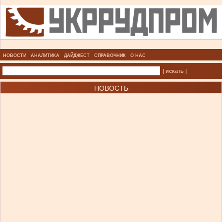
НОВОСТИ
АНАЛИТИКА
ДАЙДЖЕСТ
СПРАВОЧНИК
О НАС
| искать |
НОВОСТЬ