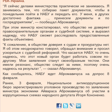
РБК-Украина
.
“Я сейчас делами министерства практически не занимаюсь. Я
занимаюсь тем, что собираю пакет документов, чтобы в
понедельник пойти в НАБУ и передать его. У меня, в других
достаточно фактажа ..., принесем документы и по
госпредприятиям”, — пообещал Абромавичус.
При этом министр констатировал, что общество не доверяет
правоохранительным органам и судебной системе, и выразил
надежду, что НАБУ сможет расследовать предоставленные
факты объективно.
“К сожалению, в обществе доверия к судам и прокуратуры нет.
Я об этом неоднократно говорил, обращал внимание и просил
ускориться с судебной реформой. Что касается НАБУ, то очень
надеюсь, что этот новый орган будет работать совсем по-
другому. Мои заявления станут своеобразным тестом. Они
имели резонанс, общество следит за ними, поэтому очень
надеюсь на результат “, — сказал Абромавичус.
Как сообщалось, НАБУ ждет Абромавичуса на допрос 8
февраля.
Ранее, 3 февраля, Национальное антикоррупционное
бюро зарегистрировало уголовное производство по заявлению
министра экономики Айвараса Абромавичуса об участии в
коррупционных схемах народного депутата Игоря Кононенко.