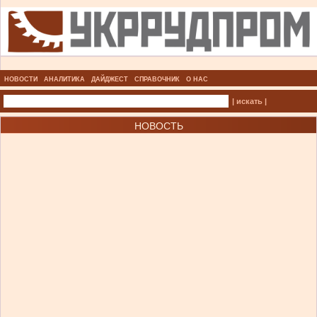
НОВОСТИ
АНАЛИТИКА
ДАЙДЖЕСТ
СПРАВОЧНИК
О НАС
| искать |
НОВОСТЬ