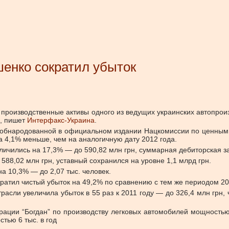
енко сократил убыток
роизводственные активы одного из ведущих украинских автопроизв
н, пишет
Интерфакс-Украина
.
 обнародованной в официальном издании Нацкомиссии по ценным
на 4,1% меньше, чем на аналогичную дату 2012 года.
ичились на 17,3% — до 590,82 млн грн, суммарная дебиторская за
588,02 млн грн, уставный сохранился на уровне 1,1 млрд грн.
а 10,3% — до 2,07 тыс. человек.
кратил чистый убыток на 49,2% по сравнению с тем же периодом 20
отрасли увеличила убыток в 55 раз к 2011 году — до 326,4 млн грн
рации “Богдан” по производству легковых автомобилей мощностью 
тью 6 тыс. в год