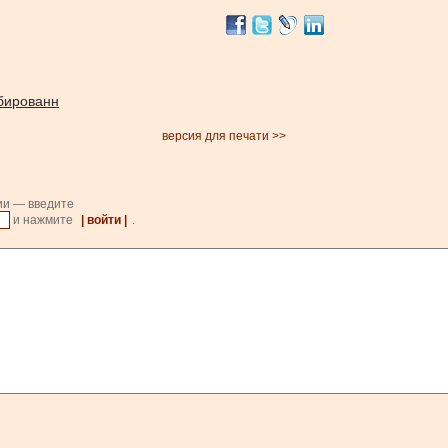
обированн
версия для печати >>
ии — введите
и нажмите
| войти |
.