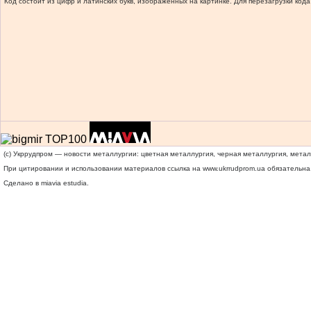
Код состоит из цифр и латинских букв, изображенных на картинке. Для перезагрузки кода
(c) Укррудпром — новости металлургии: цветная металлургия, черная металлургия, мета
При цитировании и использовании материалов ссылка на
www.ukrrudprom.ua
обязательна.
Сделано в miavia estudia.