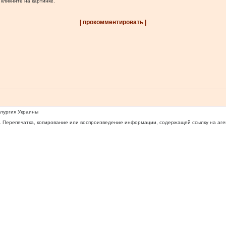
 кликните на картинке.
| прокомментировать |
ллургия Украины
 Перепечатка, копирование или воспроизведение информации, содержащей ссылку на агентс