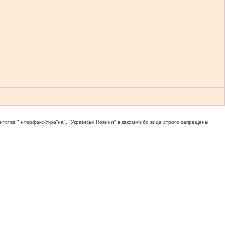
тва "Iнтерфакс-Україна", "Українськi Новини" в каком-либо виде строго запрещены