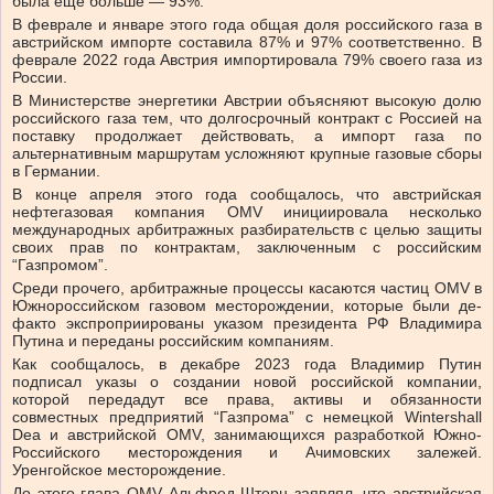
была еще больше — 93%.
В феврале и январе этого года общая доля российского газа в
австрийском импорте составила 87% и 97% соответственно. В
феврале 2022 года Австрия импортировала 79% своего газа из
России.
В Министерстве энергетики Австрии объясняют высокую долю
российского газа тем, что долгосрочный контракт с Россией на
поставку продолжает действовать, а импорт газа по
альтернативным маршрутам усложняют крупные газовые сборы
в Германии.
В конце апреля этого года сообщалось, что австрийская
нефтегазовая компания OMV инициировала несколько
международных арбитражных разбирательств с целью защиты
своих прав по контрактам, заключенным с российским
“Газпромом”.
Среди прочего, арбитражные процессы касаются частиц OMV в
Южнороссийском газовом месторождении, которые были де-
факто экспроприированы указом президента РФ Владимира
Путина и переданы российским компаниям.
Как сообщалось, в декабре 2023 года Владимир Путин
подписал указы о создании новой российской компании,
которой передадут все права, активы и обязанности
совместных предприятий “Газпрома” с немецкой Wintershall
Dea и австрийской OMV, занимающихся разработкой Южно-
Российского месторождения и Ачимовских залежей.
Уренгойское месторождение.
До этого глава ОMV Альфред Штерн заявлял, что австрийская