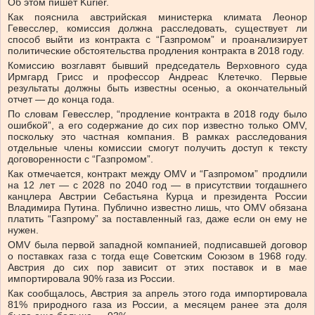
Об этом пишет Kurier.
Как пояснила австрийская министерка климата Леонор
Гевесслер, комиссия должна расследовать, существует ли
способ выйти из контракта с “Газпромом” и проанализирует
политические обстоятельства продления контракта в 2018 году.
Комиссию возглавят бывший председатель Верховного суда
Ирмгард Грисс и профессор Андреас Клетечко. Первые
результаты должны быть известны осенью, а окончательный
отчет — до конца года.
По словам Гевесслер, “продление контракта в 2018 году было
ошибкой”, а его содержание до сих пор известно только OMV,
поскольку это частная компания. В рамках расследования
отдельные члены комиссии смогут получить доступ к тексту
договоренности с “Газпромом”.
Как отмечается, контракт между OMV и “Газпромом” продлили
на 12 лет — с 2028 по 2040 год — в присутствии тогдашнего
канцлера Австрии Себастьяна Курца и президента России
Владимира Путина. Публично известно лишь, что OMV обязана
платить “Газпрому” за поставленный газ, даже если он ему не
нужен.
OMV была первой западной компанией, подписавшей договор
о поставках газа с тогда еще Советским Союзом в 1968 году.
Австрия до сих пор зависит от этих поставок и в мае
импортировала 90% газа из России.
Как сообщалось, Австрия за апрель этого года импортировала
81% природного газа из России, а месяцем ранее эта доля