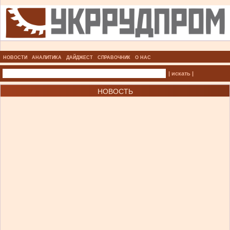
НОВОСТИ
АНАЛИТИКА
ДАЙДЖЕСТ
СПРАВОЧНИК
О НАС
| искать |
НОВОСТЬ