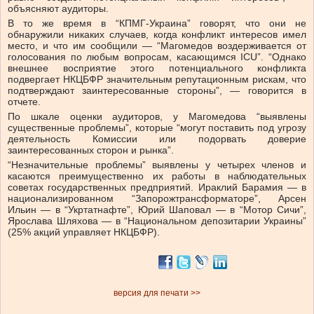
объясняют аудиторы.
В то же время в “КПМГ-Украина” говорят, что они не
обнаружили никаких случаев, когда конфликт интересов имел
место, и что им сообщили — “Магомедов воздерживается от
голосования по любым вопросам, касающимся ICU”. “Однако
внешнее восприятие этого потенциального конфликта
подвергает НКЦБФР значительным репутационным рискам, что
подтверждают заинтересованные стороны”, — говорится в
отчете.
По шкале оценки аудиторов, у Магомедова “выявлены
существенные проблемы”, которые “могут поставить под угрозу
деятельность Комиссии или подорвать доверие
заинтересованных сторон и рынка”.
“Незначительные проблемы” выявлены у четырех членов и
касаются преимущественно их работы в наблюдательных
советах государственных предприятий. Ираклий Барамия — в
национализированном
“Запорожтрансформаторе”, Арсен
Ильин — в “Укртатнафте”, Юрий Шаповал — в “Мотор Сичи”,
Ярослава Шляхова — в “Национальном депозитарии Украины”
(25% акций управляет НКЦБФР).
версия для печати >>