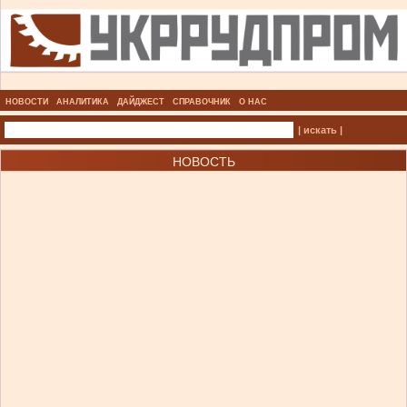
НОВОСТИ
АНАЛИТИКА
ДАЙДЖЕСТ
СПРАВОЧНИК
О НАС
| искать |
НОВОСТЬ