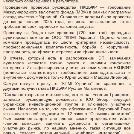
несколько собеседников в регуляторе.
Проведение проверки руководства НКЦБФР — требование
Международного валютного фонда (МВФ) в рамках программы
сотрудничества с Украиной. Сначала ее должны были провести
до конца января 2025 года, но из-за
невыполнения
этого
требования срок перенесли на конец августа.
Проверку
за бюджетные средства
(720 тыс. грн) проводила
аудиторская компания ООО “КПМГ-Украина”. Оценка членов
комиссии проводилась по шести критериям: независимость,
профессиональная компетентность, борьба с коррупцией,
прозрачность, конфликт интересов и конфиденциальность.
В отчете, который есть в распоряжении ЭП, замечания
аудиторов касаются только пункта о наличии конфликта
интересов. Их зафиксировали у пяти из семи членов НКЦБФР
(полностью соответствуют требованиям законодательства и
внутренних документов только Юрий Бойко и Максим Либанов).
Самую низкую оценку от “КПМГ-Украина” по сравнению с
другими получил глава НКЦБФР Руслан Магомедов.
“Согласно открытым источникам, его жена,
Евгения Грищенко
,
занимает руководящую должность в ICU Group: ведущей
украинской инвестиционной группе и ключевом участнике
рынка. Несмотря на то, что
при обсуждении в Верховной Раде
из окончательной редакции ст. 12 закона “О рынках капитала”
был исключен запрет для членов семьи председателя и/или
членов комиссии занимать должности в организациях-
участницах рынка, по нашему мнению, такая ситуация все
равно создает потенциальный конфликт интересов”, —