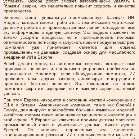
устранять. Вскоре робот сможет автоматически удалять и
“брызги” сварки, что значительно повысит скорость и качество
производства.
Siemens строит уникальную промышленную базовую ИИ-
модель, которая сможет работать с техническими чертежами,
данными роботов и производственных линий, объединяя всю
эту информацию в единую систему. Эта модель позволит не
только ускорять процессы, но и прогнозировать поломки,
оптимизировать логистику и запускать новые продукты быстрее.
Компания уже привлекает клиентов для обмена
промышленными данными, создавая основу для масштабного
внедрения ИИ в Европе.
Bosch делает ставку на автономные системы, которые сами
принимают решения и оперативно устраняют проблемы на
производстве. Например, если оборудование ломается, ИИ
проверяет опыт других заводов, анализирует инструкции и
предлагает быстрое решение. Эта технология не только
помогает сократить издержки, но и выводит сервис на новый
уровень.
При этом Европа находится в состоянии жесткой конкуренции с
США и Китаем. Американские компании, такие как OpenAI и
Google, доминируют в разработке больших языковых моделей,
китайские фирмы также наращивают мощности и инвестиции в
этой сфере. В Европе же ключевым преимуществом являются
промышленный опыт и уникальные данные, пишет журнал
Spiegel. По мнению опрошенных им экспертов,
скоординированное развитие ИИ в промышленности могло бы