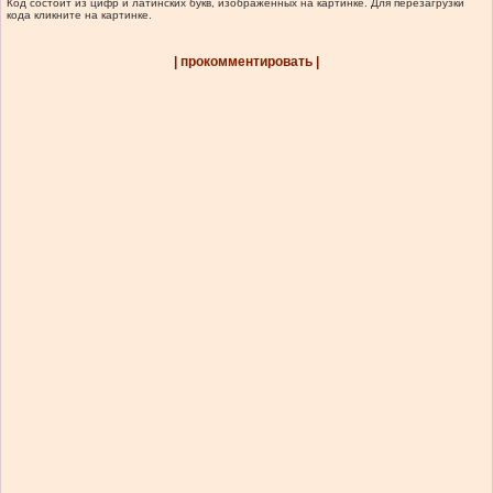
Код состоит из цифр и латинских букв, изображенных на картинке. Для перезагрузки
кода кликните на картинке.
| прокомментировать |