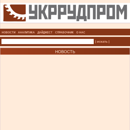
НОВОСТИ
АНАЛИТИКА
ДАЙДЖЕСТ
СПРАВОЧНИК
О НАС
| искать |
НОВОСТЬ