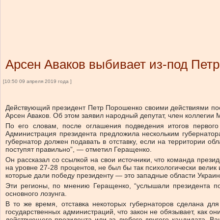
Арсен Аваков выбивает из-под Пет
[10:50 09 апреля 2019 года ]
Действующий президент Петр Порошенко своими действиями после
Арсен Аваков. Об этом заявил народный депутат, член коллегии
По его словам, после оглашения подведения итогов первог
Администрация президента предложила нескольким губернаторам 
губернатор должен подавать в отставку, если на территории обл
поступят правильно”, — отметил Геращенко.
Он рассказал со ссылкой на свои источники, что команда презид
на уровне 27-28 процентов, не был бы так психологически велик
которые дали победу президенту — это западные области Украи
Эти регионы, по мнению Геращенко, “услышали президента по
основного лозунга.
В то же время, отставка некоторых губернаторов сделана дл
государственных администраций, что закон не обязывает, как он
действующего президента или за любого другого кандидата. Ва