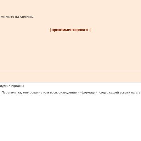
 кликните на картинке.
| прокомментировать |
ллургия Украины
 Перепечатка, копирование или воспроизведение информации, содержащей ссылку на агентс