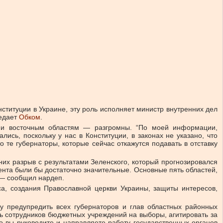
ституции в Украине, эту роль исполняет министр внутренних дел
редает
Обком
.
м и восточным областям — разгромны. “По моей информации,
ись, поскольку у нас в Конституции, в законах не указано, что
о те губернаторы, которые сейчас откажутся подавать в отставку
 них разрыв с результатами Зеленского, который прогнозировался
дента были бы достаточно значительные. Основные пять областей,
 — сообщил нардеп.
а, создания Православной церкви Украины, защиты интересов,
у предупредить всех губернаторов и глав областных районных
ять сотрудников бюджетных учреждений на выборы, агитировать за
о вы руководите и направляете работу государственных органов