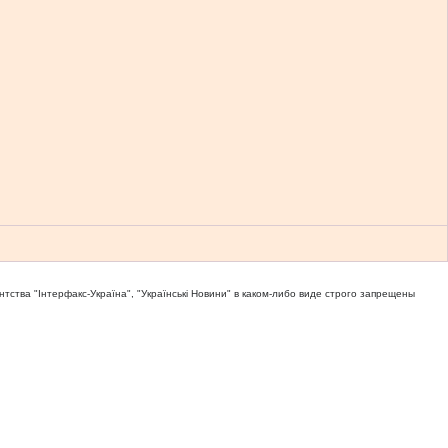
тва "Iнтерфакс-Україна", "Українськi Новини" в каком-либо виде строго запрещены