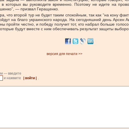
 в которых вы руководите временно. Поэтому не идите на прово
ошенко”, — призвал Геращенко.
а, что второй тур не будет таким спокойным, так как “на кону ф
ойдут на благо украинского народа. На сегодняшний день Арсен А
ны пройти честно, и победу получит тот, кто набрал больше голосов
 которые будут вместе с ним обеспечивать результат защиты выборо
версия для печати >>
ии — введите
и нажмите
| войти |
.