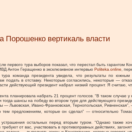
ра Порошенко вертикаль власти
 первого тура выборов показал, что перестал быть гарантом Кон
 МВД Антон Геращенко в эксклюзивном интервью
Politeka.online
, пе
о тура команда президента увидела, что результаты по южны
подать в отставку. Некоторые согласились, некоторые — отказал
асти действующий президент набрал низкий процент. Я считаю, чт
ента планировала набрать 21 процент голосов. “В таком случае у
 и тогда шансы на победу во втором туре для действующего прези
ны — Львовская, Ивано-Франковская, Тернопольская, Ривненская”,
 тем предложениям, которые он сделал” — относительно Томас
я устрашения остальных перед вторым туром. “Однако также хоч
и требуют от вас, участвовать в противоправных действиях, загон
ша задача — выполнять закон и Конституцию, которые говорят, чт