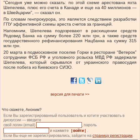
“Сегодня уже можно сказать: по этой схеме арестована яхта
Шепелева, плюс его счета в Канаде и еще на 40 миллионов —
в Швейцарии”, — сказал он.
По словам генпрокурора, это является следствием разработки
ГПУ эффективной схемы ареста счетов за границей.
Напомним, Шепелева подозревают в расхищении средств
Родовид Банка на сумму более 220 млн грн, а также средств
государственного рефинансирования Нацбанка на сумму 315
млн грн.
20 марта в подмосковном поселке Горки в ресторане “Ветерок”
сотрудники ФСБ РФ и уголовного розыска МВД РФ задержали
Шепелева, который скрывался от украинского правосудия
после побега из Киевского СИЗО.
версия для печати >>
Что скажете, Аноним?
Если Вы зарегистрированный пользователь и хотите участвовать в
дискуссии — введите
свой логин (email)
, пароль
и нажмите
| войти |
.
Если Вы еще не зарегистрировались, зайдите на
страницу регистрации
.