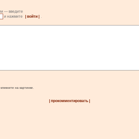
ии — введите
и нажмите
| войти |
.
 кликните на картинке.
| прокомментировать |