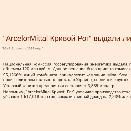
“ArcelorMittal Кривой Рог” выдали 
[16:48 21 августа 2014 года ]
Национальная комиссия госрегулирования энергетики выдала го
объемом 120 млн куб. м. Данное решение было принято комиссие
95,1266% акций комбината принадлежит компании Mittal Steel G
производителем стального проката в Украине, специализируется 
Уставный капитал предприятия составляет 3,859 млрд грн.
Напомним, “ArcelorMittal Кривой Рог” увеличил производство ст
убытком 1 517,018 млн грн, сократив чистый доход на 2,23% или 