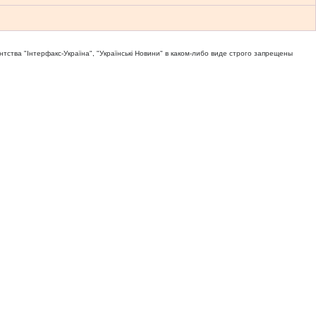
тва "Iнтерфакс-Україна", "Українськi Новини" в каком-либо виде строго запрещены