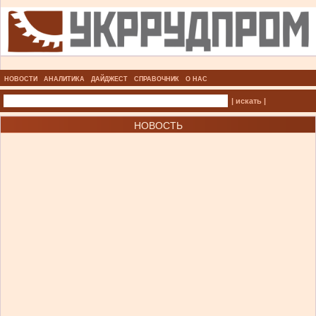
НОВОСТИ
АНАЛИТИКА
ДАЙДЖЕСТ
СПРАВОЧНИК
О НАС
| искать |
НОВОСТЬ