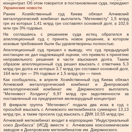
концентрат. Об этом говорится в постановлении суда, передают
Украинские новости
.
Ранее Хозяйственный суд Киева обязал Алчевский
металлургический комбинат выплатить “Метинвесту” 1,5 млрд
грн из которых 1,41 млрд грн составлял основной долг, а 102,6
млн грн 3% годовых.
Не соглашаясь с решением суда истец обратился в
апелляционный суд с принять новое решение, в котором
исковые требования были бы удовлетворены полностью.
Апелляционный суд пришел к выводу, что суд предыдущей
инстанции не дал надлежащей оценки, что привело к принятию
неправильного решения в части взыскания долга. Таким
образом апелляционный суд решил взыскать с ответчика 5,3
млрд грн долга из которых 3,7 млрд грн составил основной долг,
164 млн грн — 3% годовых и 1,5 млрд грн — пеня.
Как сообщалось, в апреле Хозяйственный суд Киева обязал
Алчевский металлургический комбинат и Днепровский
металлургический комбинат им. Дзержинского выплатить
“Метинвест Холдингу” 6,97 млрд грн задолженности за
поставленный на предприятия железорудный концентрат.
В феврале группа “Метинвест” подала два иска в суд с
просьбой взыскать с Алчевского меткомбината суммарно 13,13
млрд грн, а также просила суд взыскать с ДМК 10,55 млрд грн.
Алчевский меткомбинат входит в корпорацию “Индустриальный
союз Донбасса” (ИСД) вместе с Алчевским коксохимическим
заводом и Днепровским меткомбинатом им. Дзержинского.