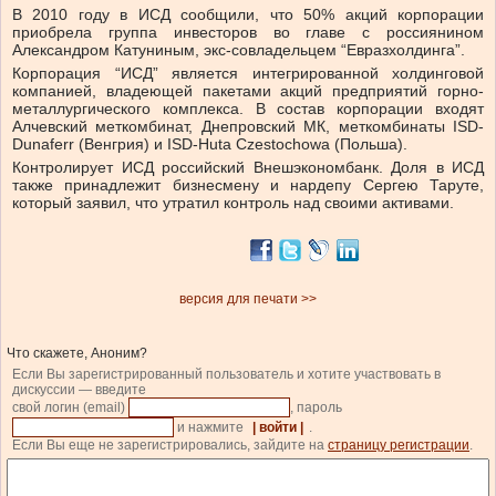
В 2010 году в ИСД сообщили, что 50% акций корпорации
приобрела группа инвесторов во главе с россиянином
Александром Катуниным, экс-совладельцем “Евразхолдинга”.
Корпорация “ИСД” является интегрированной холдинговой
компанией, владеющей пакетами акций предприятий горно-
металлургического комплекса. В состав корпорации входят
Алчевский меткомбинат, Днепровский МК, меткомбинаты ISD-
Dunaferr (Венгрия) и ISD-Huta Czestochowa (Польша).
Контролирует ИСД российский Внешэкономбанк. Доля в ИСД
также принадлежит бизнесмену и нардепу Сергею Таруте,
который заявил, что утратил контроль над своими активами.
версия для печати >>
Что скажете, Аноним?
Если Вы зарегистрированный пользователь и хотите участвовать в
дискуссии — введите
свой логин (email)
, пароль
и нажмите
| войти |
.
Если Вы еще не зарегистрировались, зайдите на
страницу регистрации
.