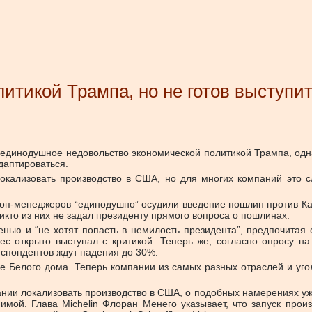
итикой Трампа, но не готов выступит
единодушное недовольство экономической политикой Трампа, одна
даптироваться.
окализовать производство в США, но для многих компаний это 
 топ-менеджеров “единодушно” осудили введение пошлин против К
икто из них не задал президенту прямого вопроса о пошлинах.
нью и “не хотят попасть в немилость президента”, предпочитая
ес открыто выступал с критикой. Теперь же, согласно опросу н
еспондентов ждут падения до 30%.
е Белого дома. Теперь компании из самых разных отраслей и уголк
ии локализовать производство в США, о подобных намерениях уже 
имой. Глава Michelin Флоран Менего указывает, что запуск прои