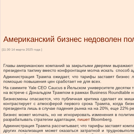
Американский бизнес недоволен пол
[11:30 14 марта 2025 года ]
Главы американских компаний за закрытыми дверями выражают 
президента тактику вместо конфронтации молча искать способ а
Администрация Трампа ожидает, что тарифы заставят бизнес л
помощью повышения цен сработает не для всех.
На саммите Yale CEO Caucus в Йельском университете десятки
на встрече с Дональдом Трампом в рамках Business Roundtable н
Бизнесмены опасаются, что публичная критика сделает их мише
контрастирует с атмосферой первого срока Трампа, когда бизн
президента лишь в случае падения рынка на на 20%, еще ​​22% р
Бизнес может молчать, но не игнорировать изменения в политик
разрабатывать стратегии адаптации,
пишет
Bloomberg.
Администрация Трампа рассчитывает, что тарифы заставят компан
других локализация может оказаться затратной и трудновыполн