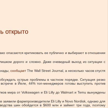
ь открыто
ко опасаются критиковать ее публично и выбирают в отношении
слишком дорого и сложно. Даже очевидный выход из ситуации с
анады,
сообщает
The Wall Street Journal, а несколько часов спустя
 обсуждать острые проблемы в частном порядке. Ситуация резко
а встрече в Йеле, 44% топ-менеджеров готовы выступить против
ов мира от Volkswagen и Eli Lilly до Walmart и Temu вынуждены
заявили фармпроизводители Eli Lilly и Novo Nordisk, однако для
зводства шин обойдется в $600 млн и займет три года, поэтому