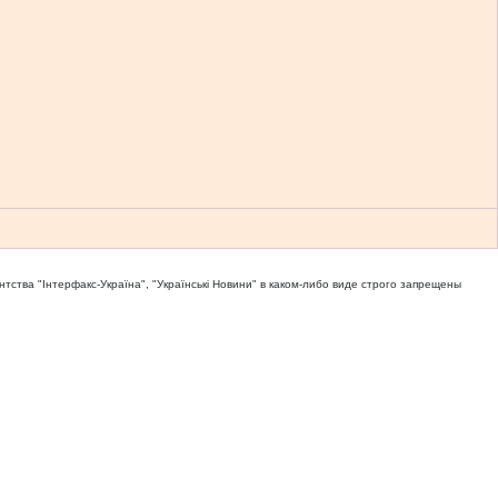
тва "Iнтерфакс-Україна", "Українськi Новини" в каком-либо виде строго запрещены