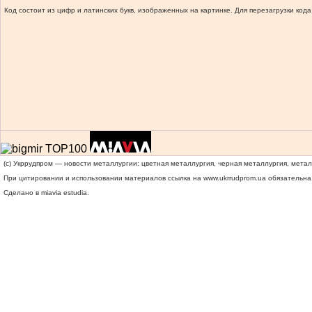
Код состоит из цифр и латинских букв, изображенных на картинке. Для перезагрузки кода
(c) Укррудпром — новости металлургии: цветная металлургия, черная металлургия, мета
При цитировании и использовании материалов ссылка на
www.ukrrudprom.ua
обязательна.
Сделано в miavia estudia.