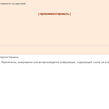
 кликните на картинке.
| прокомментировать |
ллургия Украины
 Перепечатка, копирование или воспроизведение информации, содержащей ссылку на агентс